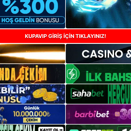
KUPAVIP GİRİŞ İÇİN TIKLAYINIZ!