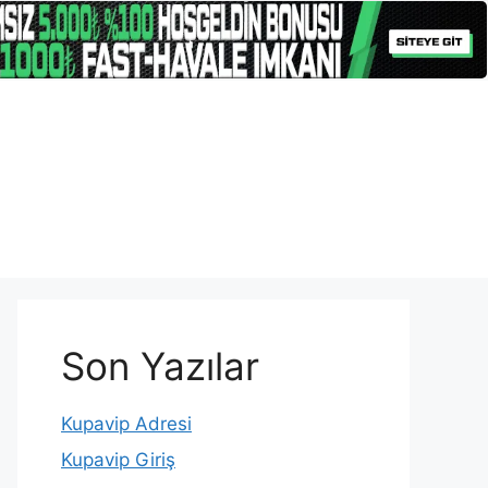
Son Yazılar
Kupavip Adresi
Kupavip Giriş