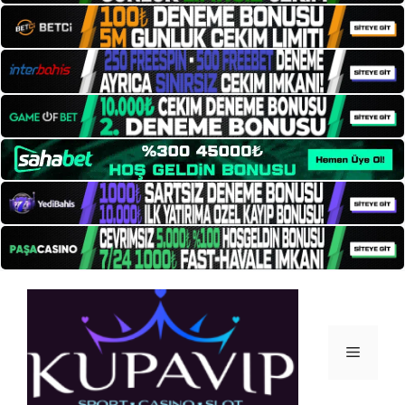
İçeriğe
atla
Menü