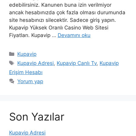
edebilirsiniz. Kanunen buna izin verilmiyor
ancak hesabınızda çok fazla olması durumunda
site hesabınızı silecektir. Sadece giriş yapın.
Kupavip Yüksek Oranlı Casino Web Sitesi
Fiyatları. Kupavip …
Devamını oku
Kategoriler
Kupavip
Etiketler
Kupavip Adresi
,
Kupavip Canlı Tv
,
Kupavip
Erişim Hesabı
Yorum yap
Son Yazılar
Kupavip Adresi