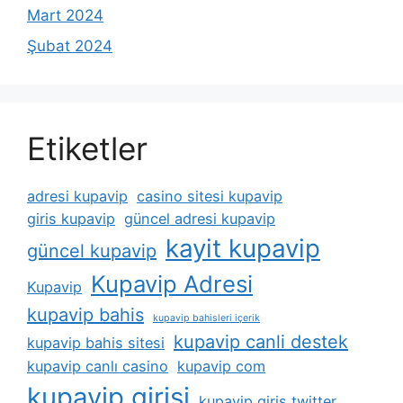
Mart 2024
Şubat 2024
Etiketler
adresi kupavip
casino sitesi kupavip
giris kupavip
güncel adresi kupavip
kayit kupavip
güncel kupavip
Kupavip Adresi
Kupavip
kupavip bahis
kupavip bahisleri içerik
kupavip canli destek
kupavip bahis sitesi
kupavip canlı casino
kupavip com
kupavip girisi
kupavip giris twitter