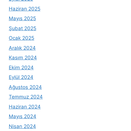
Haziran 2025
Mayıs 2025
Şubat 2025
Ocak 2025
Aralık 2024
Kasım 2024
Ekim 2024
Eylül 2024
Ağustos 2024
Temmuz 2024
Haziran 2024
Mayıs 2024
Nisan 2024