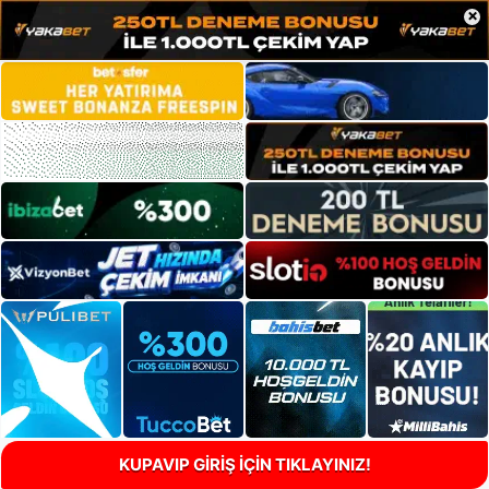
×
KUPAVIP GİRİŞ İÇİN TIKLAYINIZ!