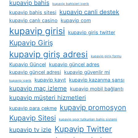
kupavip bahis
kupavip bahisleri içerik
kupavip canli destek
kupavip bahis sitesi
kupavip canlı casino
kupavip com
kupavip girisi
kupavip giris twitter
Kupavip Giriş
kupavip giriş adresi
kupavip giriş formu
Kupavip Güncel
kupavip güncel adres
kupavip güncel adresi
kupavip güvenlir mi
kupavip kayıt
kupavip kazanma şansı
kupavip i̇çerik
kupavip maç izleme
kupavip mobil bağlantı
kupavip müşteri hizmetleri
kupavip promosyon
kupavip para çekme
Kupavip Sitesi
kupavip spor tutkunları bahis sistemi
Kupavip Twitter
kupavip tv izle