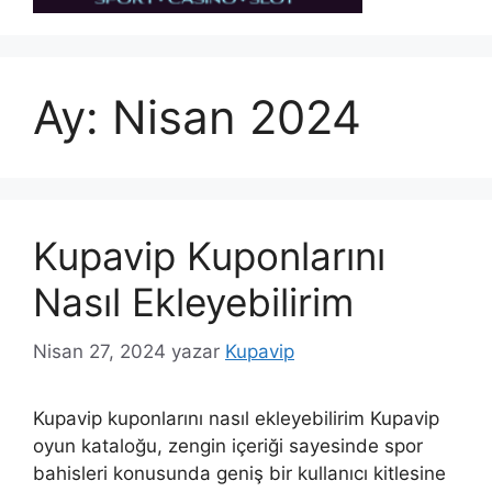
Ay:
Nisan 2024
Kupavip Kuponlarını
Nasıl Ekleyebilirim
Nisan 27, 2024
yazar
Kupavip
Kupavip kuponlarını nasıl ekleyebilirim Kupavip
oyun kataloğu, zengin içeriği sayesinde spor
bahisleri konusunda geniş bir kullanıcı kitlesine