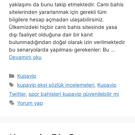
yaklaşımı da bunu takip etmektedir. Canlı bahis
sitelerinden yararlanmak için gerekli tüm
bilgilere hesap açmadan ulaşabilirsiniz.
Ülkemizdeki hiçbir canlı bahis sitesinde yasa
dışı faaliyet olduğuna dair bir kanıt
bulunmadığından doğal olarak izin verilmektedir
bu senaryolarda yapılması gerekenler: Bu …
Devamını oku
Kategoriler
Kupavip
Etiketler
kupavip ekşi sözlük i̇ncelemeleri
,
Kupavip
Twitter
,
spor bahisleri kupavip güvenilebilir mi
Yorum yap