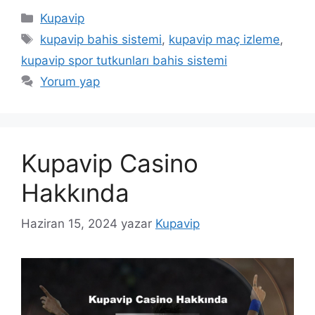
Kategoriler
Kupavip
Etiketler
kupavip bahis sistemi
,
kupavip maç izleme
,
kupavip spor tutkunları bahis sistemi
Yorum yap
Kupavip Casino
Hakkında
Haziran 15, 2024
yazar
Kupavip