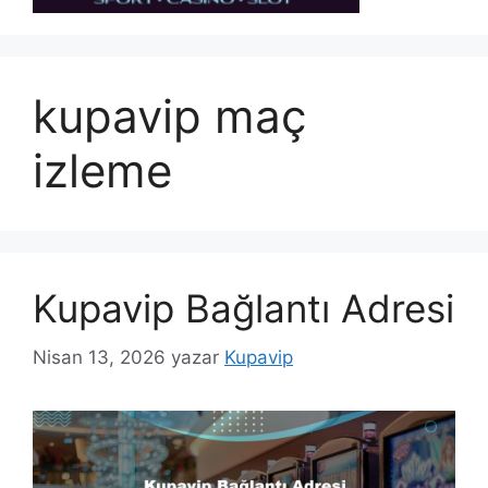
kupavip maç
izleme
Kupavip Bağlantı Adresi
Nisan 13, 2026
yazar
Kupavip