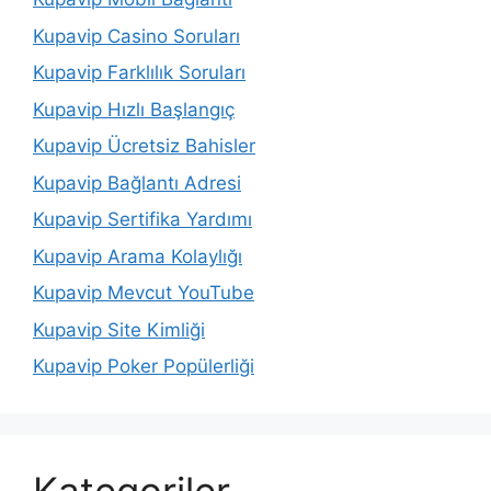
Kupavip Casino Soruları
Kupavip Farklılık Soruları
Kupavip Hızlı Başlangıç
Kupavip Ücretsiz Bahisler
Kupavip Bağlantı Adresi
Kupavip Sertifika Yardımı
Kupavip Arama Kolaylığı
Kupavip Mevcut YouTube
Kupavip Site Kimliği
Kupavip Poker Popülerliği