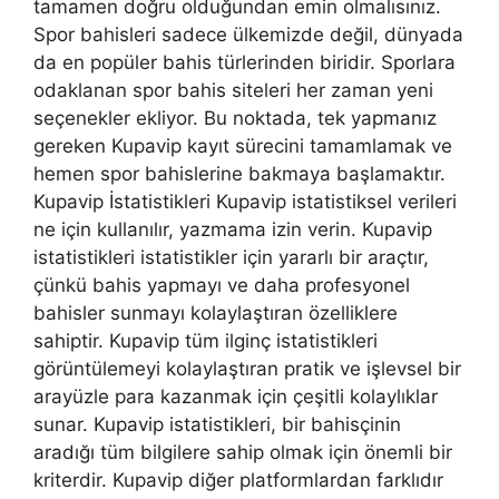
tamamen doğru olduğundan emin olmalısınız.
Spor bahisleri sadece ülkemizde değil, dünyada
da en popüler bahis türlerinden biridir. Sporlara
odaklanan spor bahis siteleri her zaman yeni
seçenekler ekliyor. Bu noktada, tek yapmanız
gereken Kupavip kayıt sürecini tamamlamak ve
hemen spor bahislerine bakmaya başlamaktır.
Kupavip İstatistikleri Kupavip istatistiksel verileri
ne için kullanılır, yazmama izin verin. Kupavip
istatistikleri istatistikler için yararlı bir araçtır,
çünkü bahis yapmayı ve daha profesyonel
bahisler sunmayı kolaylaştıran özelliklere
sahiptir. Kupavip tüm ilginç istatistikleri
görüntülemeyi kolaylaştıran pratik ve işlevsel bir
arayüzle para kazanmak için çeşitli kolaylıklar
sunar. Kupavip istatistikleri, bir bahisçinin
aradığı tüm bilgilere sahip olmak için önemli bir
kriterdir. Kupavip diğer platformlardan farklıdır