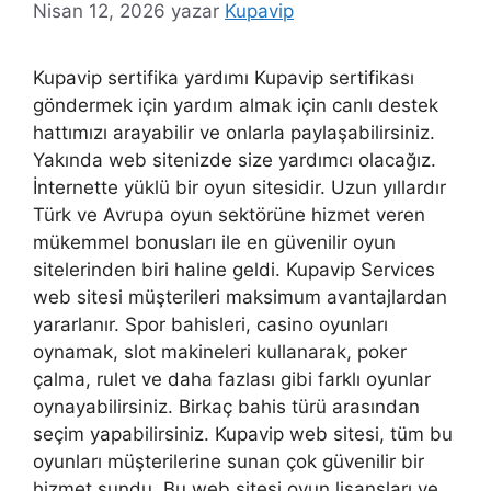
Nisan 12, 2026
yazar
Kupavip
Kupavip sertifika yardımı Kupavip sertifikası
göndermek için yardım almak için canlı destek
hattımızı arayabilir ve onlarla paylaşabilirsiniz.
Yakında web sitenizde size yardımcı olacağız.
İnternette yüklü bir oyun sitesidir. Uzun yıllardır
Türk ve Avrupa oyun sektörüne hizmet veren
mükemmel bonusları ile en güvenilir oyun
sitelerinden biri haline geldi. Kupavip Services
web sitesi müşterileri maksimum avantajlardan
yararlanır. Spor bahisleri, casino oyunları
oynamak, slot makineleri kullanarak, poker
çalma, rulet ve daha fazlası gibi farklı oyunlar
oynayabilirsiniz. Birkaç bahis türü arasından
seçim yapabilirsiniz. Kupavip web sitesi, tüm bu
oyunları müşterilerine sunan çok güvenilir bir
hizmet sundu. Bu web sitesi oyun lisansları ve