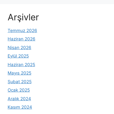
Arşivler
Temmuz 2026
Haziran 2026
Nisan 2026
Eylül 2025
Haziran 2025
Mayıs 2025
Şubat 2025
Ocak 2025
Aralık 2024
Kasım 2024