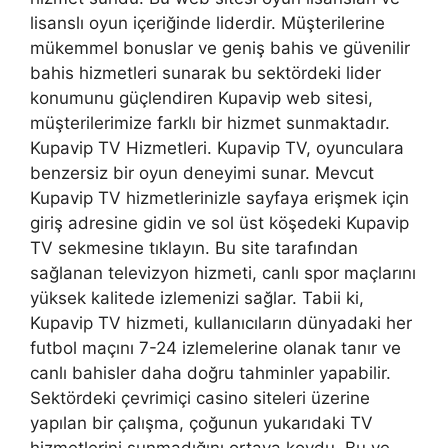
lisanslı oyun içeriğinde liderdir. Müşterilerine
mükemmel bonuslar ve geniş bahis ve güvenilir
bahis hizmetleri sunarak bu sektördeki lider
konumunu güçlendiren Kupavip web sitesi,
müşterilerimize farklı bir hizmet sunmaktadır.
Kupavip TV Hizmetleri. Kupavip TV, oyunculara
benzersiz bir oyun deneyimi sunar. Mevcut
Kupavip TV hizmetlerinizle sayfaya erişmek için
giriş adresine gidin ve sol üst köşedeki Kupavip
TV sekmesine tıklayın. Bu site tarafından
sağlanan televizyon hizmeti, canlı spor maçlarını
yüksek kalitede izlemenizi sağlar. Tabii ki,
Kupavip TV hizmeti, kullanıcıların dünyadaki her
futbol maçını 7-24 izlemelerine olanak tanır ve
canlı bahisler daha doğru tahminler yapabilir.
Sektördeki çevrimiçi casino siteleri üzerine
yapılan bir çalışma, çoğunun yukarıdaki TV
hizmetlerini sunmadığını ortaya koydu. Bu ve