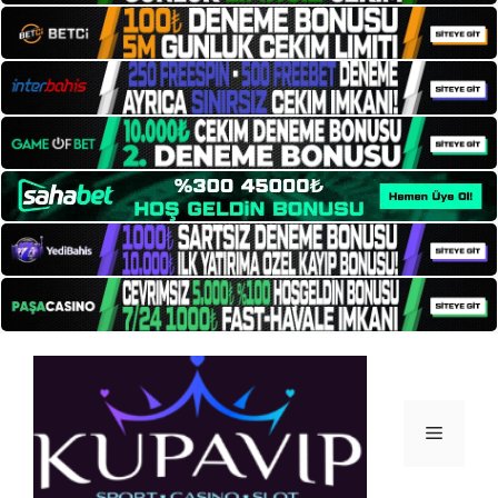
İçeriğe
atla
Menü