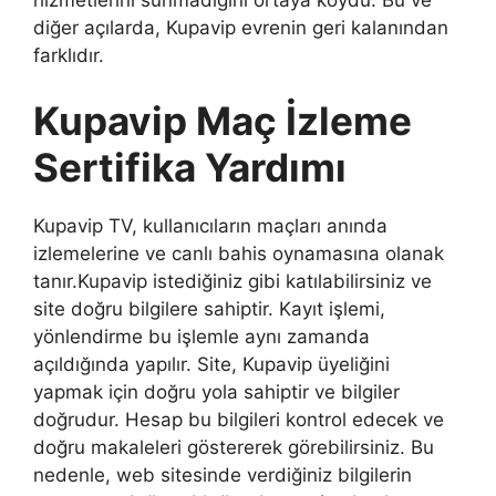
diğer açılarda, Kupavip evrenin geri kalanından
farklıdır.
Kupavip Maç İzleme
Sertifika Yardımı
Kupavip TV, kullanıcıların maçları anında
izlemelerine ve canlı bahis oynamasına olanak
tanır.Kupavip istediğiniz gibi katılabilirsiniz ve
site doğru bilgilere sahiptir. Kayıt işlemi,
yönlendirme bu işlemle aynı zamanda
açıldığında yapılır. Site, Kupavip üyeliğini
yapmak için doğru yola sahiptir ve bilgiler
doğrudur. Hesap bu bilgileri kontrol edecek ve
doğru makaleleri göstererek görebilirsiniz. Bu
nedenle, web sitesinde verdiğiniz bilgilerin