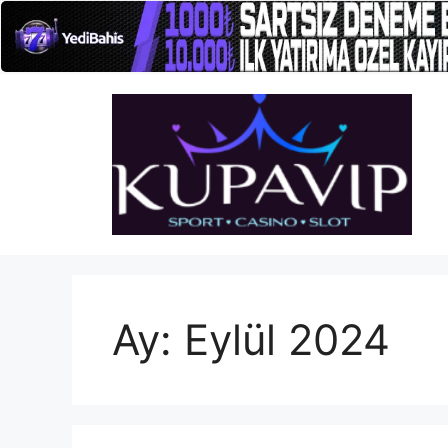
İçeriğe
atla
Ay:
Eylül 2024