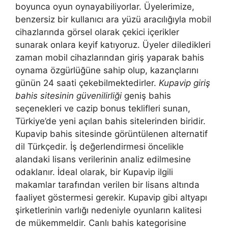
boyunca oyun oynayabiliyorlar. Üyelerimize,
benzersiz bir kullanıcı ara yüzü aracılığıyla mobil
cihazlarında görsel olarak çekici içerikler
sunarak onlara keyif katıyoruz. Üyeler diledikleri
zaman mobil cihazlarından giriş yaparak bahis
oynama özgürlüğüne sahip olup, kazançlarını
günün 24 saati çekebilmektedirler.
Kupavip giriş
bahis sitesinin güvenilirliği
geniş bahis
seçenekleri ve cazip bonus teklifleri sunan,
Türkiye’de yeni açılan bahis sitelerinden biridir.
Kupavip bahis sitesinde görüntülenen alternatif
dil Türkçedir. İş değerlendirmesi öncelikle
alandaki lisans verilerinin analiz edilmesine
odaklanır. İdeal olarak, bir Kupavip ilgili
makamlar tarafından verilen bir lisans altında
faaliyet göstermesi gerekir. Kupavip gibi altyapı
şirketlerinin varlığı nedeniyle oyunların kalitesi
de mükemmeldir. Canlı bahis kategorisine