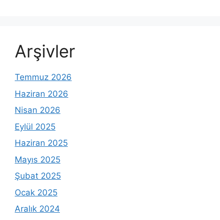
Arşivler
Temmuz 2026
Haziran 2026
Nisan 2026
Eylül 2025
Haziran 2025
Mayıs 2025
Şubat 2025
Ocak 2025
Aralık 2024