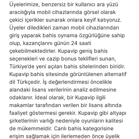
Üyelerimize, benzersiz bir kullanıcı ara yüzü
aracılığıyla mobil cihazlarında görsel olarak
çekici içerikler sunarak onlara keyif katıyoruz.
Üyeler diledikleri zaman mobil cihazlarından
giriş yaparak bahis oynama özgürlüğüne sahip
olup, kazançlarını günün 24 saati
çekebilmektedirler. Kupavip geniş bahis
seçenekleri ve cazip bonus teklifleri sunan,
Türkiye’de yeni açılan bahis sitelerinden biridir.
Kupavip bahis sitesinde görüntülenen alternatif
dil Türkçedir. İş değerlendirmesi öncelikle
alandaki lisans verilerinin analiz edilmesine
odaklanır. İdeal olarak, bir Kupavip ilgili
makamlar tarafından verilen bir lisans altında
faaliyet göstermesi gerekir. Kupavip gibi altyapı
şirketlerinin varlığı nedeniyle oyunların kalitesi
de mükemmeldir. Canlı bahis kategorisine
erişim sağlamak için ilerlemeden önce üyelik