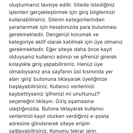
oluşturmanız tavsiye edilir. Sitede istediğiniz
işlemleri gerçekleştirmek için giriş bilgilerinizi
kullanabilirsiniz. Sitenin kategorilerinden
yararlanmak için hesabınızda para bulunması
gerekmektedir. Dengenizi korumak ve
kategoriye aktif olarak katılmak için üye olmanız
gerekmektedir. Eğer siteye daha önce kayıt
olduysanız kullanıcı adınızı ve şifrenizi girerek
kolaylıkla giriş yapabilirsiniz. Henüz üye
olmadıysanız ana sayfanın üst kısmında yer
alan ‘giriş’ butonuna tıklayarak üyeliğinize
başlayabilirsiniz. Kullanıcı verilerinizi
kaybettiyseniz ‘şifrenizi mi unuttunuz?’
seçeneğini tıklayın. Giriş aşamasına
ulaştığınızda. Butona tıklayarak kullanıcı
verilerinizi kayıt olurken verdiğiniz e-posta
adresine göndererek siteye erişim
sağlayabilirsiniz. Konumu tekrar girin.