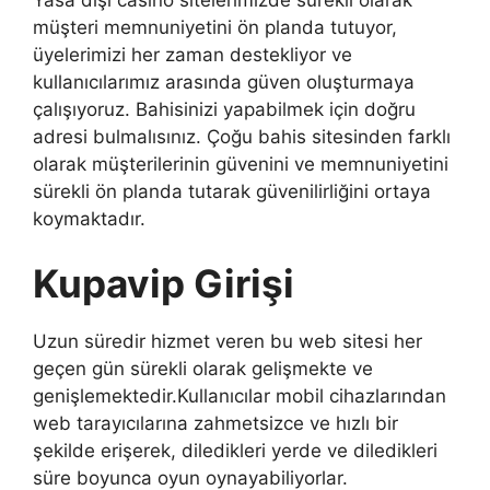
müşteri memnuniyetini ön planda tutuyor,
üyelerimizi her zaman destekliyor ve
kullanıcılarımız arasında güven oluşturmaya
çalışıyoruz. Bahisinizi yapabilmek için doğru
adresi bulmalısınız. Çoğu bahis sitesinden farklı
olarak müşterilerinin güvenini ve memnuniyetini
sürekli ön planda tutarak güvenilirliğini ortaya
koymaktadır.
Kupavip Girişi
Uzun süredir hizmet veren bu web sitesi her
geçen gün sürekli olarak gelişmekte ve
genişlemektedir.Kullanıcılar mobil cihazlarından
web tarayıcılarına zahmetsizce ve hızlı bir
şekilde erişerek, diledikleri yerde ve diledikleri
süre boyunca oyun oynayabiliyorlar.