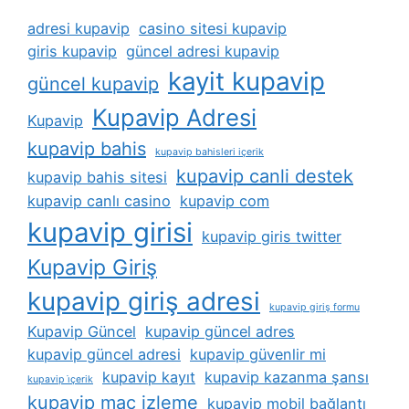
adresi kupavip
casino sitesi kupavip
giris kupavip
güncel adresi kupavip
kayit kupavip
güncel kupavip
Kupavip Adresi
Kupavip
kupavip bahis
kupavip bahisleri içerik
kupavip canli destek
kupavip bahis sitesi
kupavip canlı casino
kupavip com
kupavip girisi
kupavip giris twitter
Kupavip Giriş
kupavip giriş adresi
kupavip giriş formu
Kupavip Güncel
kupavip güncel adres
kupavip güncel adresi
kupavip güvenlir mi
kupavip kayıt
kupavip kazanma şansı
kupavip i̇çerik
kupavip maç izleme
kupavip mobil bağlantı