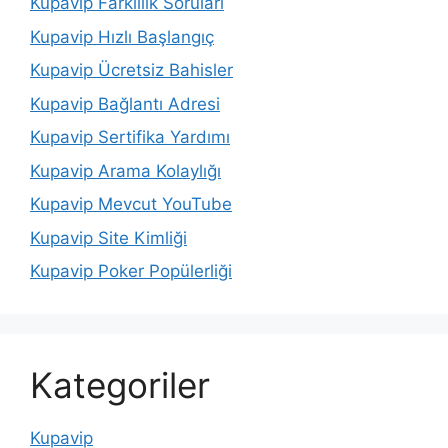
Kupavip Farklılık Soruları
Kupavip Hızlı Başlangıç
Kupavip Ücretsiz Bahisler
Kupavip Bağlantı Adresi
Kupavip Sertifika Yardımı
Kupavip Arama Kolaylığı
Kupavip Mevcut YouTube
Kupavip Site Kimliği
Kupavip Poker Popülerliği
Kategoriler
Kupavip