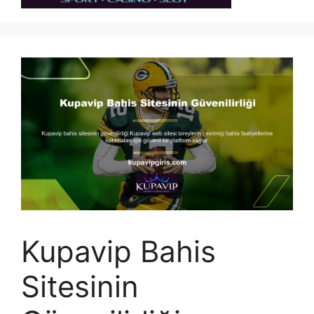
Kupavip Bahis
Sitesinin