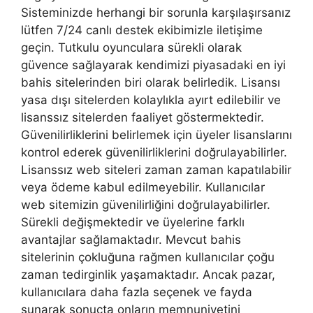
Sisteminizde herhangi bir sorunla karşılaşırsanız
lütfen 7/24 canlı destek ekibimizle iletişime
geçin. Tutkulu oyunculara sürekli olarak
güvence sağlayarak kendimizi piyasadaki en iyi
bahis sitelerinden biri olarak belirledik. Lisansı
yasa dışı sitelerden kolaylıkla ayırt edilebilir ve
lisanssız sitelerden faaliyet göstermektedir.
Güvenilirliklerini belirlemek için üyeler lisanslarını
kontrol ederek güvenilirliklerini doğrulayabilirler.
Lisanssız web siteleri zaman zaman kapatılabilir
veya ödeme kabul edilmeyebilir. Kullanıcılar
web sitemizin güvenilirliğini doğrulayabilirler.
Sürekli değişmektedir ve üyelerine farklı
avantajlar sağlamaktadır. Mevcut bahis
sitelerinin çokluğuna rağmen kullanıcılar çoğu
zaman tedirginlik yaşamaktadır. Ancak pazar,
kullanıcılara daha fazla seçenek ve fayda
sunarak sonuçta onların memnuniyetini