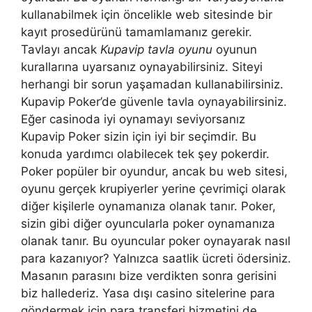
kullanabilmek için öncelikle web sitesinde bir
kayıt prosedürünü tamamlamanız gerekir.
Tavlayı ancak
Kupavip tavla oyunu
oyunun
kurallarına uyarsanız oynayabilirsiniz. Siteyi
herhangi bir sorun yaşamadan kullanabilirsiniz.
Kupavip Poker’de güvenle tavla oynayabilirsiniz.
Eğer casinoda iyi oynamayı seviyorsanız
Kupavip Poker sizin için iyi bir seçimdir. Bu
konuda yardımcı olabilecek tek şey pokerdir.
Poker popüler bir oyundur, ancak bu web sitesi,
oyunu gerçek krupiyerler yerine çevrimiçi olarak
diğer kişilerle oynamanıza olanak tanır. Poker,
sizin gibi diğer oyuncularla poker oynamanıza
olanak tanır. Bu oyuncular poker oynayarak nasıl
para kazanıyor? Yalnızca saatlik ücreti ödersiniz.
Masanın parasını bize verdikten sonra gerisini
biz hallederiz. Yasa dışı casino sitelerine para
göndermek için para transferi hizmetini de