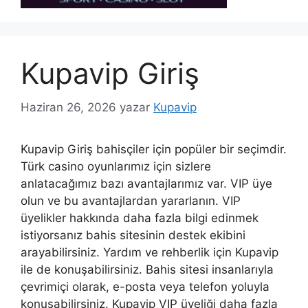
Kupavip Giriş
Haziran 26, 2026
yazar
Kupavip
Kupavip Giriş bahisçiler için popüler bir seçimdir.
Türk casino oyunlarımız için sizlere
anlatacağımız bazı avantajlarımız var. VIP üye
olun ve bu avantajlardan yararlanın. VIP
üyelikler hakkında daha fazla bilgi edinmek
istiyorsanız bahis sitesinin destek ekibini
arayabilirsiniz. Yardım ve rehberlik için Kupavip
ile de konuşabilirsiniz. Bahis sitesi insanlarıyla
çevrimiçi olarak, e-posta veya telefon yoluyla
konuşabilirsiniz. Kupavip VIP üyeliği daha fazla