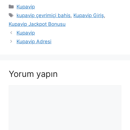
Kategoriler
Kupavip
Etiketler
kupavip çevrimiçi bahis
,
Kupavip Giriş
,
Kupavip Jackpot Bonusu
Kupavip
Kupavip Adresi
Yorum yapın
Yorum