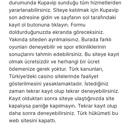
durumunda Kupavip sunduğu tüm hizmetlerden
yararlanabilirsiniz. Siteye katılmak için Kupavip
son adresine gidin ve sayfanın sol tarafındaki
kayıt ol butonuna tıklayın. Formu
doldurduğunuzda ekranda göreceksiniz.
Yakında siteden ayrılmalısınız. Burada farklı
oyunları deneyebilir ve spor etkinliklerinin
sonuçlarını tahmin edebilirsiniz. Bu siteye kayıt
olmak ücretsizdir ve herhangi bir ücret
ödemenize gerek yoktur. Türk kanunları,
Türkiye’deki casino sitelerinde faaliyet
gösterilmesini yasaklamaktadır. İstediğiniz
zaman tekrar kayıt olup tekrar deneyebilirsiniz.
Kayıt olduktan sonra siteye ulaştığınızda site
kapalıysa paniğe kapılmayın. Tekrar kayıt olup
daha sonra deneyebilirsiniz. Türk hükümeti bu
web sitesini kapattı.