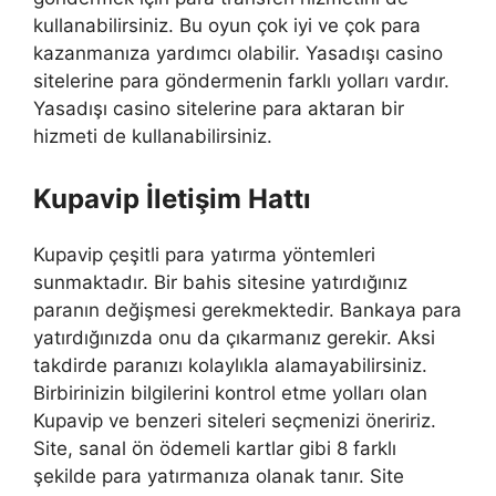
kullanabilirsiniz. Bu oyun çok iyi ve çok para
kazanmanıza yardımcı olabilir. Yasadışı casino
sitelerine para göndermenin farklı yolları vardır.
Yasadışı casino sitelerine para aktaran bir
hizmeti de kullanabilirsiniz.
Kupavip İletişim Hattı
Kupavip çeşitli para yatırma yöntemleri
sunmaktadır. Bir bahis sitesine yatırdığınız
paranın değişmesi gerekmektedir. Bankaya para
yatırdığınızda onu da çıkarmanız gerekir. Aksi
takdirde paranızı kolaylıkla alamayabilirsiniz.
Birbirinizin bilgilerini kontrol etme yolları olan
Kupavip ve benzeri siteleri seçmenizi öneririz.
Site, sanal ön ödemeli kartlar gibi 8 farklı
şekilde para yatırmanıza olanak tanır. Site