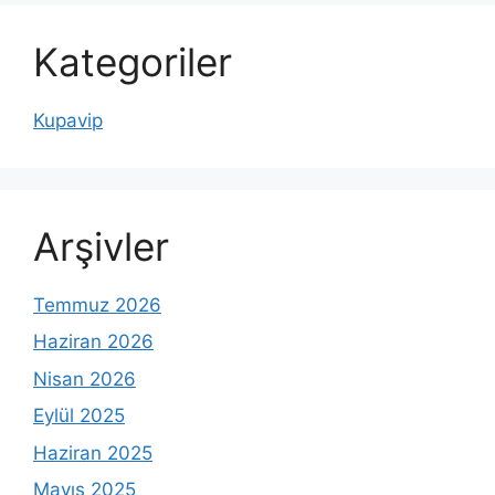
Kategoriler
Kupavip
Arşivler
Temmuz 2026
Haziran 2026
Nisan 2026
Eylül 2025
Haziran 2025
Mayıs 2025