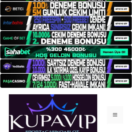
İçeriğe
atla
Menü