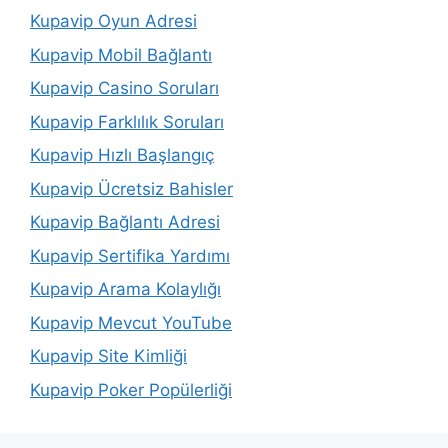
Kupavip Oyun Adresi
Kupavip Mobil Bağlantı
Kupavip Casino Soruları
Kupavip Farklılık Soruları
Kupavip Hızlı Başlangıç
Kupavip Ücretsiz Bahisler
Kupavip Bağlantı Adresi
Kupavip Sertifika Yardımı
Kupavip Arama Kolaylığı
Kupavip Mevcut YouTube
Kupavip Site Kimliği
Kupavip Poker Popülerliği