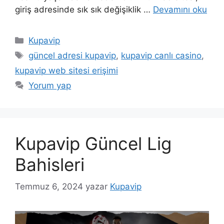
giriş adresinde sık sık değişiklik …
Devamını oku
Kategoriler
Kupavip
Etiketler
güncel adresi kupavip
,
kupavip canlı casino
,
kupavip web sitesi erişimi
Yorum yap
Kupavip Güncel Lig
Bahisleri
Temmuz 6, 2024
yazar
Kupavip