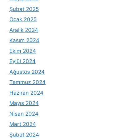
Şubat 2025
Ocak 2025
Aralık 2024
Kasım 2024
Ekim 2024
Eylül 2024
Ağustos 2024
Temmuz 2024
Haziran 2024
Mayıs 2024
Nisan 2024
Mart 2024
Şubat 2024