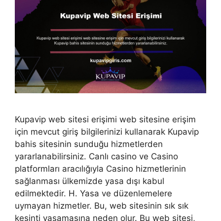
Kupavip web sitesi erişimi web sitesine erişim
için mevcut giriş bilgilerinizi kullanarak Kupavip
bahis sitesinin sunduğu hizmetlerden
yararlanabilirsiniz. Canlı casino ve Casino
platformları aracılığıyla Casino hizmetlerinin
sağlanması ülkemizde yasa dışı kabul
edilmektedir. H. Yasa ve düzenlemelere
uymayan hizmetler. Bu, web sitesinin sık sık
kesinti yaşamasına neden olur. Bu web sitesi,