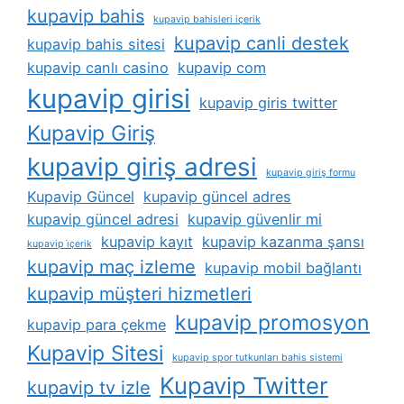
kupavip bahis
kupavip bahisleri içerik
kupavip canli destek
kupavip bahis sitesi
kupavip canlı casino
kupavip com
kupavip girisi
kupavip giris twitter
Kupavip Giriş
kupavip giriş adresi
kupavip giriş formu
Kupavip Güncel
kupavip güncel adres
kupavip güncel adresi
kupavip güvenlir mi
kupavip kayıt
kupavip kazanma şansı
kupavip i̇çerik
kupavip maç izleme
kupavip mobil bağlantı
kupavip müşteri hizmetleri
kupavip promosyon
kupavip para çekme
Kupavip Sitesi
kupavip spor tutkunları bahis sistemi
Kupavip Twitter
kupavip tv izle