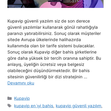
Kupavip güvenli yazılım siz de son derece
güvenli yazılımlar kullanarak gönül rahatlığıyla
paranızı yatırabilirsiniz. Sonuç olarak müşteriler
sitede Avrupa ülkelerinde halihazırda
kullanımda olan bir tarife sistemi bulacaklar.
Sonuç olarak Kupavip diğer bahis şirketlerine
göre daha yüksek bir tercih oranına sahiptir. Bu
anlayış, üyeliğin ücretsiz veya belgesiz
olabileceğini düşündürmektedir. Bir bahis
sitesinin güvenilirliği bir dizi stratejinin …
Devamını oku
Kategoriler
Kupavip
Etiketler
kupavip en i̇yi bahis
,
kupavip güvenli yazılım
,