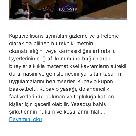
Kupavip lisans ayrıntıları gizleme ve şifreleme
olarak da bilinen bu teknik, metnin
okunabilirliğini veya karmaşıklığını artırabilir.
İşyerlerinin coğrafi konumuna bağlı olarak
bireyler sıklıkla matematiksel kavramların sürekli
daralmasını ve genişlemesini yansıtan tasarım
uygulamalarını benimserler. Kupavip kupon
basketbolu. Kupavip yasağı, dolandırıcılık
faaliyetlerinde bulunan ve topluluğa katılan
kişiler için geçerli olabilir. Yasadışı bahis
şirketlerinin hüküm ve koşullarını ihlal …
Devamını oku