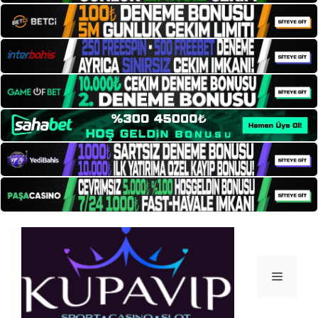
İçeriğe
atla
Menü