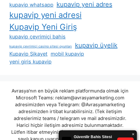
kupavip yeni adres
kupavip whatsapp
kupavip yeni adresi
Kupavip Yeni Giriş
kupavip çevrimiçi bahis
kupavip üyelik
kupavip çevrimiçi casino sitesi oyunları
Kupavip Şikayet
mobil kupavip
yeni giris kupavip
Avrasya'nın en büyük reklam platformunda olmak için
Microsoft Teams:
reklam@avrasyamarketing.com
adresimizden veya Telegram: @Avrasyamarketing
adresimizden irtibat kurabilirsiniz. (Tek iletişim
adreslerimiz teams / telegram ve mail adresimizdir.
Harici hiçbir iletişim adresimiz bulunmamaktadır.
Lütfen itibar etmeyiniz.) Türkiye yasalarına göre 7258
sayılı kanun uyarınca yasa dışı bahis oynamanın