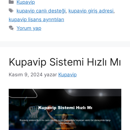
Kategoriler
Kupavip
Etiketler
kupavip canlı desteği
,
kupavip giriş adresi
,
kupavip lisans ayrıntıları
Yorum yap
Kupavip Sistemi Hızlı Mı
Kasım 9, 2024
yazar
Kupavip