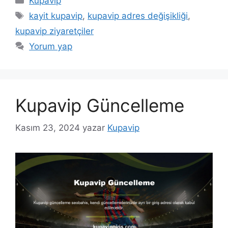
Kupavip
Etiketler
kayit kupavip
,
kupavip adres değişikliği
,
kupavip ziyaretçiler
Yorum yap
Kupavip Güncelleme
Kasım 23, 2024
yazar
Kupavip