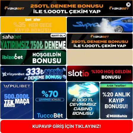
×
KUPAVIP GİRİŞ İÇİN TIKLAYINIZ!