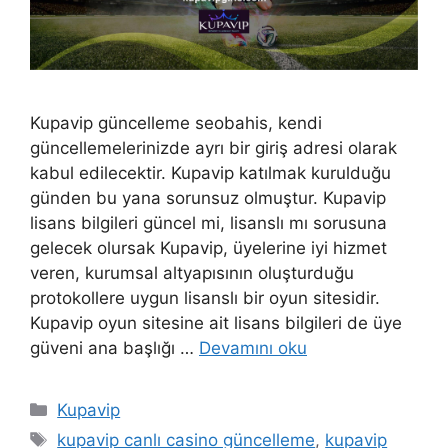
Kupavip güncelleme seobahis, kendi
güncellemelerinizde ayrı bir giriş adresi olarak
kabul edilecektir. Kupavip katılmak kurulduğu
günden bu yana sorunsuz olmuştur. Kupavip
lisans bilgileri güncel mi, lisanslı mı sorusuna
gelecek olursak Kupavip, üyelerine iyi hizmet
veren, kurumsal altyapısının oluşturduğu
protokollere uygun lisanslı bir oyun sitesidir.
Kupavip oyun sitesine ait lisans bilgileri de üye
güveni ana başlığı …
Devamını oku
Kategoriler
Kupavip
Etiketler
kupavip canlı casino güncelleme
,
kupavip