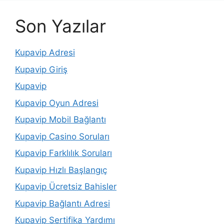
Son Yazılar
Kupavip Adresi
Kupavip Giriş
Kupavip
Kupavip Oyun Adresi
Kupavip Mobil Bağlantı
Kupavip Casino Soruları
Kupavip Farklılık Soruları
Kupavip Hızlı Başlangıç
Kupavip Ücretsiz Bahisler
Kupavip Bağlantı Adresi
Kupavip Sertifika Yardımı