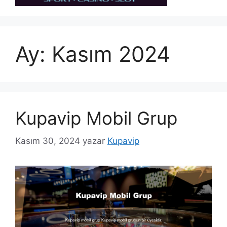
Ay:
Kasım 2024
Kupavip Mobil Grup
Kasım 30, 2024
yazar
Kupavip