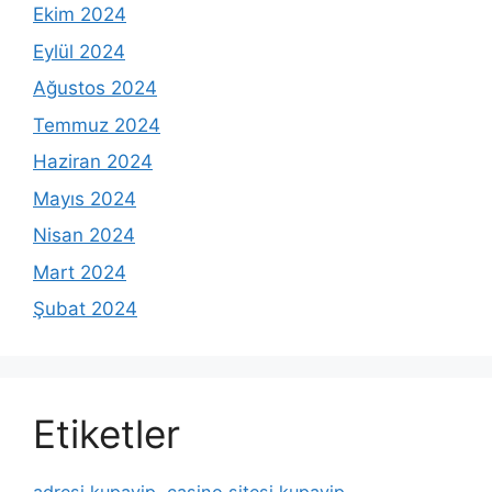
Ekim 2024
Eylül 2024
Ağustos 2024
Temmuz 2024
Haziran 2024
Mayıs 2024
Nisan 2024
Mart 2024
Şubat 2024
Etiketler