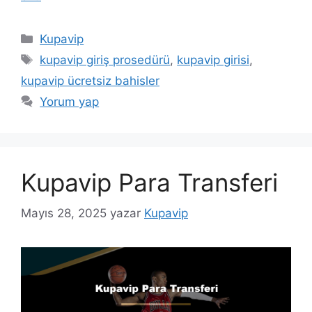
Kategoriler
Kupavip
Etiketler
kupavip giriş prosedürü
,
kupavip girisi
,
kupavip ücretsiz bahisler
Yorum yap
Kupavip Para Transferi
Mayıs 28, 2025
yazar
Kupavip