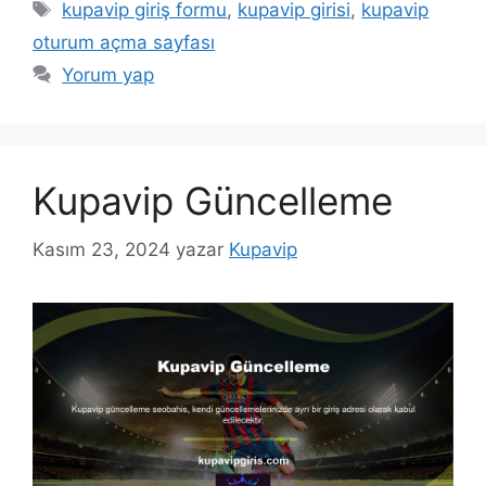
Etiketler
kupavip giriş formu
,
kupavip girisi
,
kupavip
oturum açma sayfası
Yorum yap
Kupavip Güncelleme
Kasım 23, 2024
yazar
Kupavip