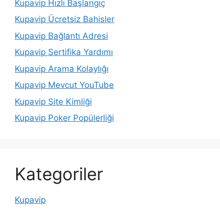
Kupavip Hızlı Başlangıç
Kupavip Ücretsiz Bahisler
Kupavip Bağlantı Adresi
Kupavip Sertifika Yardımı
Kupavip Arama Kolaylığı
Kupavip Mevcut YouTube
Kupavip Site Kimliği
Kupavip Poker Popülerliği
Kategoriler
Kupavip