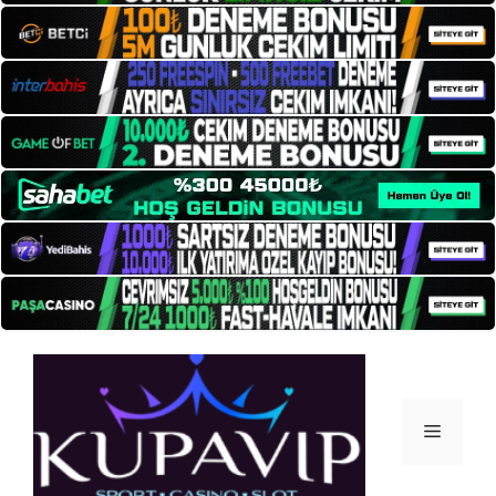
İçeriğe
atla
Menü