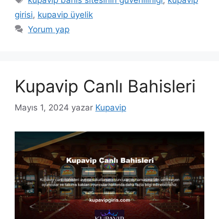
girisi
,
kupavip üyelik
Yorum yap
Kupavip Canlı Bahisleri
Mayıs 1, 2024
yazar
Kupavip