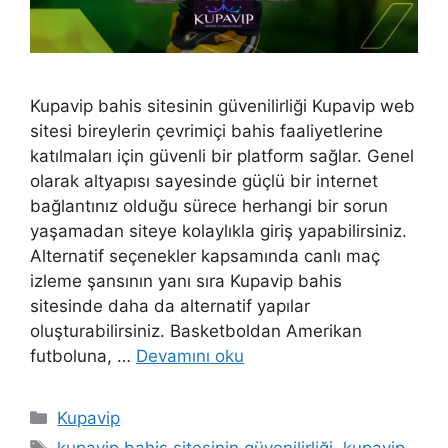
Kupavip bahis sitesinin güvenilirliği Kupavip web
sitesi bireylerin çevrimiçi bahis faaliyetlerine
katılmaları için güvenli bir platform sağlar. Genel
olarak altyapısı sayesinde güçlü bir internet
bağlantınız olduğu sürece herhangi bir sorun
yaşamadan siteye kolaylıkla giriş yapabilirsiniz.
Alternatif seçenekler kapsamında canlı maç
izleme şansının yanı sıra Kupavip bahis
sitesinde daha da alternatif yapılar
oluşturabilirsiniz. Basketboldan Amerikan
futboluna, …
Devamını oku
Kategoriler
Kupavip
Etiketler
kupavip bahis sitesinin güvenilirliği
,
kupavip