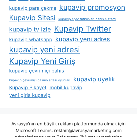
kupavip promosyon
kupavip para çekme
Kupavip Sitesi
kupavip spor tutkunları bahis sistemi
Kupavip Twitter
kupavip tv izle
kupavip yeni adres
kupavip whatsapp
kupavip yeni adresi
Kupavip Yeni Giriş
kupavip çevrimiçi bahis
kupavip üyelik
kupavip çevrimiçi casino sitesi oyunları
Kupavip Şikayet
mobil kupavip
yeni giris kupavip
Avrasya'nın en büyük reklam platformunda olmak için
Microsoft Teams:
reklam@avrasyamarketing.com