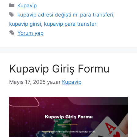
Kategoriler
Kupavip
Etiketler
kupavip adresi değişti mi para transferi
,
kupavip girisi
,
kupavip para transferi
Yorum yap
Kupavip Giriş Formu
Mayıs 17, 2025
yazar
Kupavip