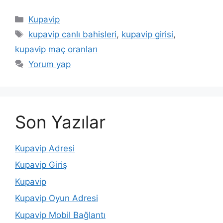
Kategoriler
Kupavip
Etiketler
kupavip canlı bahisleri
,
kupavip girisi
,
kupavip maç oranları
Yorum yap
Son Yazılar
Kupavip Adresi
Kupavip Giriş
Kupavip
Kupavip Oyun Adresi
Kupavip Mobil Bağlantı