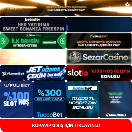
×
KUPAVIP GİRİŞ İÇİN TIKLAYINIZ!