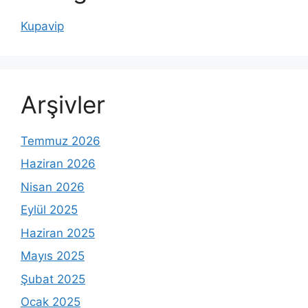
Kupavip
Arşivler
Temmuz 2026
Haziran 2026
Nisan 2026
Eylül 2025
Haziran 2025
Mayıs 2025
Şubat 2025
Ocak 2025