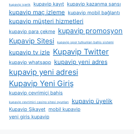
kupavip kayıt
kupavip kazanma şansı
kupavip i̇çerik
kupavip maç izleme
kupavip mobil bağlantı
kupavip müşteri hizmetleri
kupavip promosyon
kupavip para çekme
Kupavip Sitesi
kupavip spor tutkunları bahis sistemi
Kupavip Twitter
kupavip tv izle
kupavip yeni adres
kupavip whatsapp
kupavip yeni adresi
Kupavip Yeni Giriş
kupavip çevrimiçi bahis
kupavip üyelik
kupavip çevrimiçi casino sitesi oyunları
Kupavip Şikayet
mobil kupavip
yeni giris kupavip