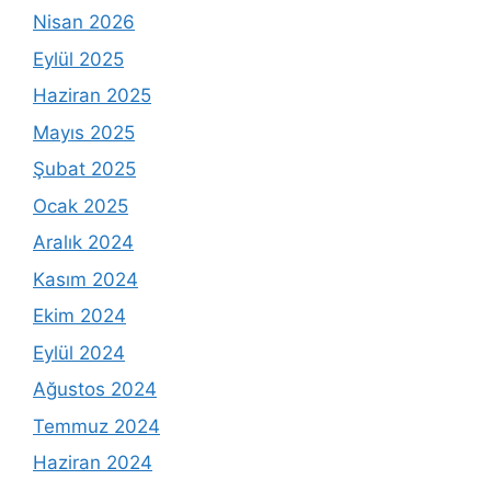
Nisan 2026
Eylül 2025
Haziran 2025
Mayıs 2025
Şubat 2025
Ocak 2025
Aralık 2024
Kasım 2024
Ekim 2024
Eylül 2024
Ağustos 2024
Temmuz 2024
Haziran 2024