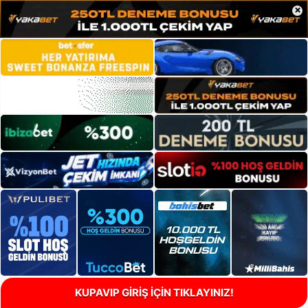
×
KUPAVIP GİRİŞ İÇİN TIKLAYINIZ!