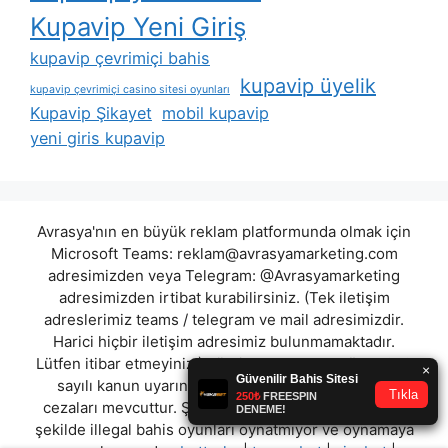
Kupavip Yeni Giriş
kupavip çevrimiçi bahis
kupavip üyelik
kupavip çevrimiçi casino sitesi oyunları
Kupavip Şikayet
mobil kupavip
yeni giris kupavip
Avrasya'nın en büyük reklam platformunda olmak için
Microsoft Teams:
reklam@avrasyamarketing.com
adresimizden veya Telegram: @Avrasyamarketing
adresimizden irtibat kurabilirsiniz. (Tek iletişim
adreslerimiz teams / telegram ve mail adresimizdir.
Harici hiçbir iletişim adresimiz bulunmamaktadır.
Lütfen itibar etmeyiniz.) Türkiye yasalarına göre 7258
sayılı kanun uyarınca yasa dışı bahis oynamanın
cezaları mevcuttur. Şu an bulunduğunuz site hiç bir
şekilde illegal bahis oyunları oynatmıyor ve oynamaya