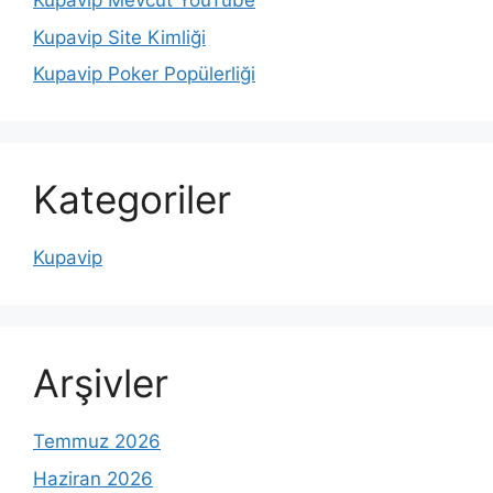
Kupavip Mevcut YouTube
Kupavip Site Kimliği
Kupavip Poker Popülerliği
Kategoriler
Kupavip
Arşivler
Temmuz 2026
Haziran 2026