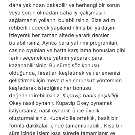
daha yakından bakabilir ve herhangi bir sorun
veya sorun olmadan daha iyi çalışmasını
sağlamanın yollarını bulabilirsiniz. Size adım
rehberlik edecek yapılandırılmış bir yaklaşım
izleyerek her zaman sitede yararlı dersler
bulabilirsiniz. Ayrıca para yatırımı programları,
casino oyunları ve hatta karşılama bonusları gibi
farklı seçeneklere yatırım yaparak para
kazanabilirsiniz. Bu süreç söz konusu
olduğunda, fırsatları keşfetmek ve ilerlemenizi
geliştirmek için mevcut ve sorunsuz yöntemleri
keşfederek istediğiniz her bonusu
değerlendirebilirsiniz.
Kupavip bahis çeşitliliği
Okey nasıl oynanır. Kupavip Okey oynamak
istiyorsanız, nasıl oynanır, önce üyelik
oluşturmalısınız. Kupavip ile ortaklık, basit bir
formla dakikalar içinde tamamlanabilir. Kısa bir
süre içinde işlem kısa sürede tamamlanır ve