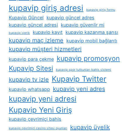
kupavip giriş adresi
kupavip giriş formu
Kupavip Güncel
kupavip güncel adres
kupavip güncel adresi
kupavip güvenlir mi
kupavip kayıt
kupavip kazanma şansı
kupavip i̇çerik
kupavip maç izleme
kupavip mobil bağlantı
kupavip müşteri hizmetleri
kupavip promosyon
kupavip para çekme
Kupavip Sitesi
kupavip spor tutkunları bahis sistemi
Kupavip Twitter
kupavip tv izle
kupavip yeni adres
kupavip whatsapp
kupavip yeni adresi
Kupavip Yeni Giriş
kupavip çevrimiçi bahis
kupavip üyelik
kupavip çevrimiçi casino sitesi oyunları