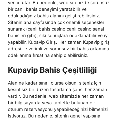
verici tutar. Bu nedenle, web sitenizde sorunsuz
bir canlı bahis deneyimi yaratabilir ve
odakladığınız bahis alanını geliştirebilirsiniz.
Sitenin ana sayfasında çok önemli seçenekler
sunarak (canlı bahis casino canlı casino sanal
bahisleri gibi), sıkı sonuçlara odaklanabilir ve iyi
yapabilir. Kupavip Giriş. Her zaman Kupavip giriş
adresi ile verimli ve sorunsuz bir bahis ortamına
odaklanma fırsatına sahip olabilirsiniz.
Kupavip Bahis Çeşitliliği
Alan ne kadar sınırlı olursa olsun, siteniz için
kesintisiz bir düzen tasarlama şansı her zaman
vardır. Bu nedenle, web sitemizde her zaman
bir bilgisayarda veya tablette bulunan bir
oturum rezervasyonu yapabileceğinizi bilmenizi
istiyoruz. Bu nedenle, sitenin genel yapısına