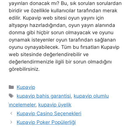
yayınları donacak mı? Bu, sık sorulan sorulardan
biridir ve özellikle kullanıcılar tarafından merak
edilir. Kupavip web sitesi oyun yayını için
altyapıyı hazırladığından, oyun yayın alanında
donma gibi hiçbir sorun olmayacak ve oyunu
oynamak isteyenler oyun tarafından sağlanan
oyunu oynayabilecek. Tüm bu fırsatları Kupavip
web sitesinde değerlendirebilir ve
değerlendirmenizle ilgili bir sorun olmadığını
görebilirsiniz.
Kategoriler
Kupavip
Etiketler
kupavip bahis garantisi
,
kupavip olumlu
i̇ncelemeler
,
kupavip üyelik
Kupavip Casino Seçenekleri
Kupavip Poker Popülerliği