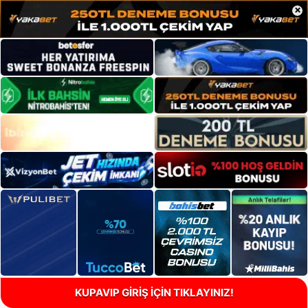
×
KUPAVIP GİRİŞ İÇİN TIKLAYINIZ!