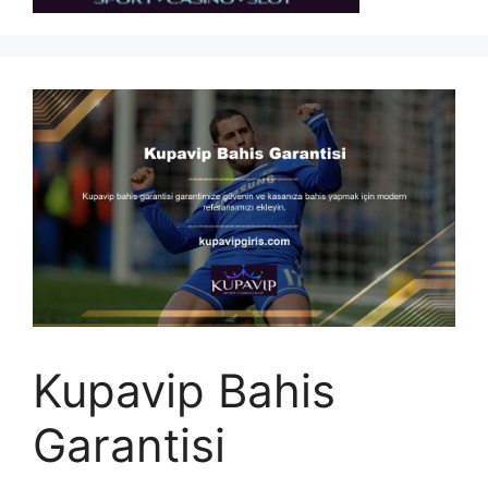
Kupavip Bahis
Garantisi