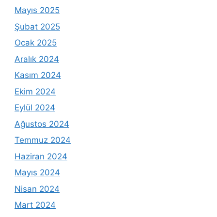
Mayıs 2025
Şubat 2025
Ocak 2025
Aralık 2024
Kasım 2024
Ekim 2024
Eylül 2024
Ağustos 2024
Temmuz 2024
Haziran 2024
Mayıs 2024
Nisan 2024
Mart 2024