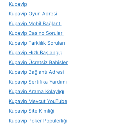
Kupavip
Kupavip Oyun Adresi
Kupavip Mobil Bağlantı
Kupavip Casino Soruları
Kupavip Farklılık Soruları
Kupavip Hızlı Başlangıç
Kupavip Ücretsiz Bahisler
Kupavip Bağlantı Adresi
Kupavip Sertifika Yardımı
Kupavip Arama Kolaylığı
Kupavip Mevcut YouTube
Kupavip Site Kimliği
Kupavip Poker Popülerliği