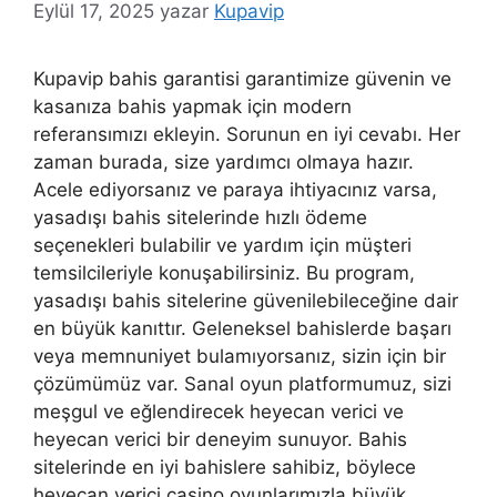
Eylül 17, 2025
yazar
Kupavip
Kupavip bahis garantisi garantimize güvenin ve
kasanıza bahis yapmak için modern
referansımızı ekleyin. Sorunun en iyi cevabı. Her
zaman burada, size yardımcı olmaya hazır.
Acele ediyorsanız ve paraya ihtiyacınız varsa,
yasadışı bahis sitelerinde hızlı ödeme
seçenekleri bulabilir ve yardım için müşteri
temsilcileriyle konuşabilirsiniz. Bu program,
yasadışı bahis sitelerine güvenilebileceğine dair
en büyük kanıttır. Geleneksel bahislerde başarı
veya memnuniyet bulamıyorsanız, sizin için bir
çözümümüz var. Sanal oyun platformumuz, sizi
meşgul ve eğlendirecek heyecan verici ve
heyecan verici bir deneyim sunuyor. Bahis
sitelerinde en iyi bahislere sahibiz, böylece
heyecan verici casino oyunlarımızla büyük