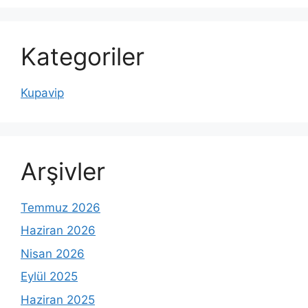
Kategoriler
Kupavip
Arşivler
Temmuz 2026
Haziran 2026
Nisan 2026
Eylül 2025
Haziran 2025