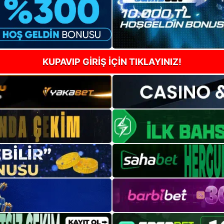
KUPAVIP GİRİŞ İÇİN TIKLAYINIZ!