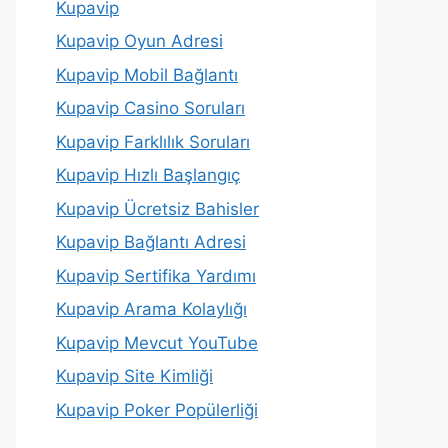
Kupavip
Kupavip Oyun Adresi
Kupavip Mobil Bağlantı
Kupavip Casino Soruları
Kupavip Farklılık Soruları
Kupavip Hızlı Başlangıç
Kupavip Ücretsiz Bahisler
Kupavip Bağlantı Adresi
Kupavip Sertifika Yardımı
Kupavip Arama Kolaylığı
Kupavip Mevcut YouTube
Kupavip Site Kimliği
Kupavip Poker Popülerliği