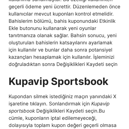
geçerli ödeme yeni ücrettir. Düzenlemeden önce
kullanıcılar mevcut kuponları kontrol etmelidir.
Bahislerim bölümü, bahis kuponundaki Etkinlik
Ekle butonunu kullanarak yeni oyunlar
tanıtmanıza olanak sağlar. Bahsin sonucu, yeni
oluşturulan bahislerin katsayılarını ayarlamak
için kullanılır ve bunlar daha sonra potansiyel
kazançları hesaplamak için kullanılır. İşleminizi
doğruladıktan sonra Değişiklikleri Kaydeti seçin
Kupavip Sportsbook
Kupondan silmek istediğiniz maçın yanındaki X
işaretine tıklayın. Sonlandırmak için
Kupavip
sportsbook
Değişiklikleri Kaydeti seçin.Bu
cümle, kuponların iptal edilemeyeceği,
dolayısıyla toplam kupon değeri geçerli olmasa