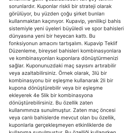
sorunlardır. Kuponlar riskli bir strateji olarak
görülüyor, bu yüzden çoğu şirket bunları
kullanmaktan kaçınıyor. Kupavip, yenilikçi bahis
sistemiyle yeni üyeleri büyüledi ve spor bahisleri
dünyasına yeni bir heyecan kattı. Bu
fonksiyonun amacını tartışalım. Kupavip Teklif
Düzenleme, bireysel bahisleri kombinasyonlara
ve kombinasyonları kuponlara dönüştürmenizi
sağlar. Kuponunuzdaki maç sayısını artırabilir
veya azaltabilirsiniz. Örnek olarak, 3lü bir
kombinasyonu bir eşleşme kullanarak 2li bir
kupona dönüştürebilir veya bir eşleşme
ekleyerek 4e 5lik bir kombinasyona
dönüştürebilirsiniz. Bu özellik zaten
kullanımınıza sunulmuştur. Zaten maç öncesi
veya canlı bahislerde mevcut olan bu özellik,
kuponlarla gerçekleşmeyen etkinliklerde de
kullanıma sunulmuştur. Bu özelliği kullanırken