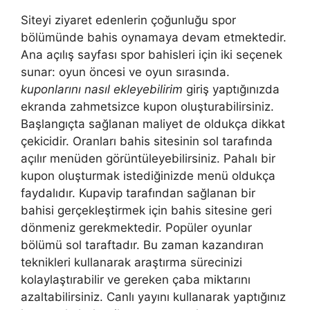
Siteyi ziyaret edenlerin çoğunluğu spor
bölümünde bahis oynamaya devam etmektedir.
Ana açılış sayfası spor bahisleri için iki seçenek
sunar: oyun öncesi ve oyun sırasında.
kuponlarını nasıl ekleyebilirim
giriş yaptığınızda
ekranda zahmetsizce kupon oluşturabilirsiniz.
Başlangıçta sağlanan maliyet de oldukça dikkat
çekicidir. Oranları bahis sitesinin sol tarafında
açılır menüden görüntüleyebilirsiniz. Pahalı bir
kupon oluşturmak istediğinizde menü oldukça
faydalıdır. Kupavip tarafından sağlanan bir
bahisi gerçekleştirmek için bahis sitesine geri
dönmeniz gerekmektedir. Popüler oyunlar
bölümü sol taraftadır. Bu zaman kazandıran
teknikleri kullanarak araştırma sürecinizi
kolaylaştırabilir ve gereken çaba miktarını
azaltabilirsiniz. Canlı yayını kullanarak yaptığınız