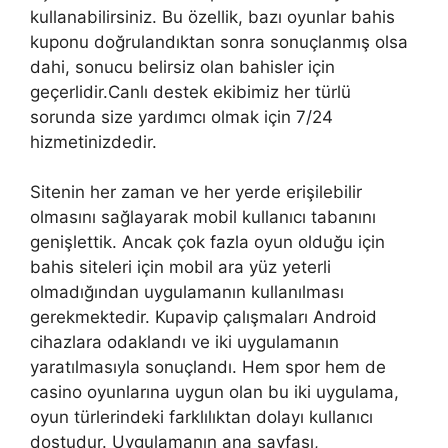
kullanabilirsiniz. Bu özellik, bazı oyunlar bahis
kuponu doğrulandıktan sonra sonuçlanmış olsa
dahi, sonucu belirsiz olan bahisler için
geçerlidir.Canlı destek ekibimiz her türlü
sorunda size yardımcı olmak için 7/24
hizmetinizdedir.
Sitenin her zaman ve her yerde erişilebilir
olmasını sağlayarak mobil kullanıcı tabanını
genişlettik. Ancak çok fazla oyun olduğu için
bahis siteleri için mobil ara yüz yeterli
olmadığından uygulamanın kullanılması
gerekmektedir. Kupavip çalışmaları Android
cihazlara odaklandı ve iki uygulamanın
yaratılmasıyla sonuçlandı. Hem spor hem de
casino oyunlarına uygun olan bu iki uygulama,
oyun türlerindeki farklılıktan dolayı kullanıcı
dostudur. Uygulamanın ana sayfası,