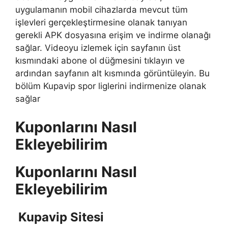
uygulamanın mobil cihazlarda mevcut tüm
işlevleri gerçekleştirmesine olanak tanıyan
gerekli APK dosyasına erişim ve indirme olanağı
sağlar. Videoyu izlemek için sayfanın üst
kısmındaki abone ol düğmesini tıklayın ve
ardından sayfanın alt kısmında görüntüleyin. Bu
bölüm Kupavip spor liglerini indirmenize olanak
sağlar
Kuponlarını Nasıl
Ekleyebilirim
Kuponlarını Nasıl
Ekleyebilirim
Kupavip Sitesi