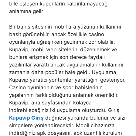
bile eşleşen kuponların kaldırılamayacağı
anlamına gelir
Bir bahis sitesinin mobil ara yüzünün kullanımı
basit görünebilir, ancak özellikle casino
oyunlarıyla uğraşırken gezinmek zor olabilir.
Kupavip, mobil web sitelerini düzenlemek ve
bunlara erişmek için son derece faydalı
yazılımlar yarattı ancak uygulamaların kullanımı
zamanla daha popüler hale geldi. Uygulama,
Kupavip yaratıcı yöntemler yarattığını gösteriyor.
Casino oyunlarının ve spor bahislerinin
yapılarının farklı olduğunu anlamak önemlidir.
Kupavip, ana sayfasından kolayca
indirebileceğiniz iki uygulama oluşturdu. Giriş
Kupavip Giriş
düğmesi yukarıda bulunur ve sizi
simgelere yönlendirecektir. Mobil cihazınıza
indirdiğiniz apk dosyasını, apk uzantılı kurulum