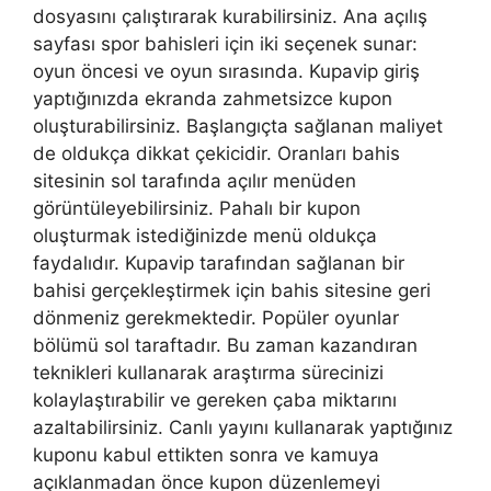
dosyasını çalıştırarak kurabilirsiniz. Ana açılış
sayfası spor bahisleri için iki seçenek sunar:
oyun öncesi ve oyun sırasında. Kupavip giriş
yaptığınızda ekranda zahmetsizce kupon
oluşturabilirsiniz. Başlangıçta sağlanan maliyet
de oldukça dikkat çekicidir. Oranları bahis
sitesinin sol tarafında açılır menüden
görüntüleyebilirsiniz. Pahalı bir kupon
oluşturmak istediğinizde menü oldukça
faydalıdır. Kupavip tarafından sağlanan bir
bahisi gerçekleştirmek için bahis sitesine geri
dönmeniz gerekmektedir. Popüler oyunlar
bölümü sol taraftadır. Bu zaman kazandıran
teknikleri kullanarak araştırma sürecinizi
kolaylaştırabilir ve gereken çaba miktarını
azaltabilirsiniz. Canlı yayını kullanarak yaptığınız
kuponu kabul ettikten sonra ve kamuya
açıklanmadan önce kupon düzenlemeyi