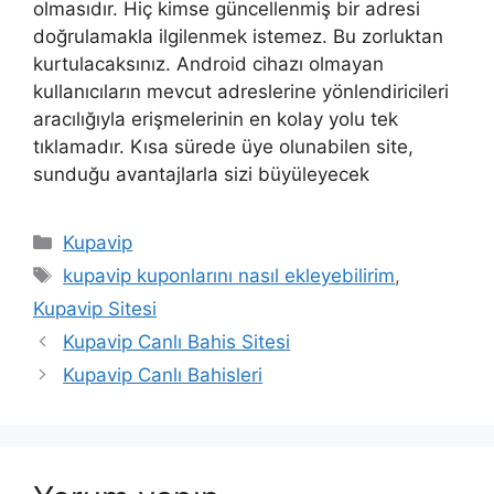
olmasıdır. Hiç kimse güncellenmiş bir adresi
doğrulamakla ilgilenmek istemez. Bu zorluktan
kurtulacaksınız. Android cihazı olmayan
kullanıcıların mevcut adreslerine yönlendiricileri
aracılığıyla erişmelerinin en kolay yolu tek
tıklamadır. Kısa sürede üye olunabilen site,
sunduğu avantajlarla sizi büyüleyecek
Kategoriler
Kupavip
Etiketler
kupavip kuponlarını nasıl ekleyebilirim
,
Kupavip Sitesi
Kupavip Canlı Bahis Sitesi
Kupavip Canlı Bahisleri