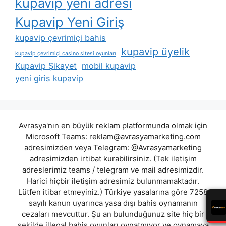
kupavip yeni adresi
Kupavip Yeni Giriş
kupavip çevrimiçi bahis
kupavip üyelik
kupavip çevrimiçi casino sitesi oyunları
Kupavip Şikayet
mobil kupavip
yeni giris kupavip
Avrasya'nın en büyük reklam platformunda olmak için
Microsoft Teams:
reklam@avrasyamarketing.com
adresimizden veya Telegram: @Avrasyamarketing
adresimizden irtibat kurabilirsiniz. (Tek iletişim
adreslerimiz teams / telegram ve mail adresimizdir.
Harici hiçbir iletişim adresimiz bulunmamaktadır.
Lütfen itibar etmeyiniz.) Türkiye yasalarına göre 7258
sayılı kanun uyarınca yasa dışı bahis oynamanın
cezaları mevcuttur. Şu an bulunduğunuz site hiç bir
şekilde illegal bahis oyunları oynatmıyor ve oynamaya