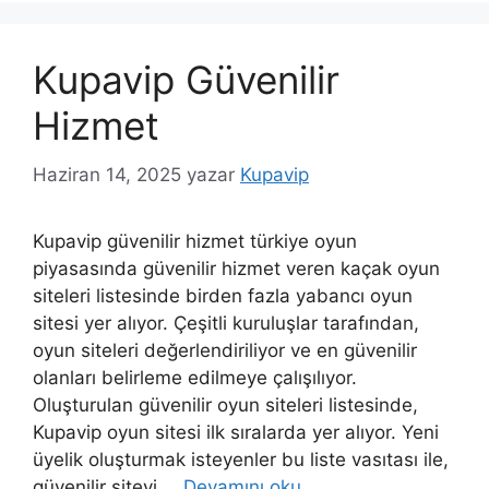
Kupavip Güvenilir
Hizmet
Haziran 14, 2025
yazar
Kupavip
Kupavip güvenilir hizmet türkiye oyun
piyasasında güvenilir hizmet veren kaçak oyun
siteleri listesinde birden fazla yabancı oyun
sitesi yer alıyor. Çeşitli kuruluşlar tarafından,
oyun siteleri değerlendiriliyor ve en güvenilir
olanları belirleme edilmeye çalışılıyor.
Oluşturulan güvenilir oyun siteleri listesinde,
Kupavip oyun sitesi ilk sıralarda yer alıyor. Yeni
üyelik oluşturmak isteyenler bu liste vasıtası ile,
güvenilir siteyi …
Devamını oku