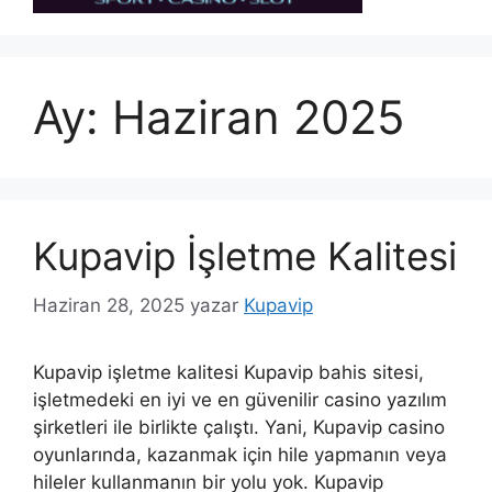
Ay:
Haziran 2025
Kupavip İşletme Kalitesi
Haziran 28, 2025
yazar
Kupavip
Kupavip işletme kalitesi Kupavip bahis sitesi,
işletmedeki en iyi ve en güvenilir casino yazılım
şirketleri ile birlikte çalıştı. Yani, Kupavip casino
oyunlarında, kazanmak için hile yapmanın veya
hileler kullanmanın bir yolu yok. Kupavip