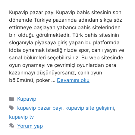
Kupavip pazar payı Kupavip bahis sitesinin son
dönemde Türkiye pazarında adından sıkça söz
ettirmeye başlayan yabancı bahis sitelerinden
biri olduğu görülmektedir. Türk bahis sitesinin
sloganıyla piyasaya giriş yapan bu platformda
iddia oynamak istediğinizde spor, canlı yayın ve
sanal bölümleri seçebilirsiniz. Bu web sitesinde
oyun oynamayı ve çevrimiçi oyunlardan para
kazanmayı düşünüyorsanız, canlı oyun
bölümünü, poker …
Devamını oku
Kategoriler
Kupavip
Etiketler
kupavip pazar payı
,
kupavip site gelişimi
,
kupavip tv
Yorum yap