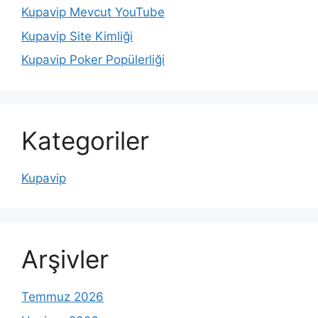
Kupavip Mevcut YouTube
Kupavip Site Kimliği
Kupavip Poker Popülerliği
Kategoriler
Kupavip
Arşivler
Temmuz 2026