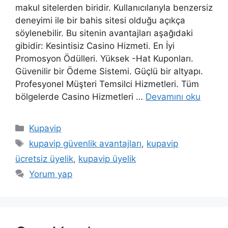
makul sitelerden biridir. Kullanıcılarıyla benzersiz
deneyimi ile bir bahis sitesi olduğu açıkça
söylenebilir. Bu sitenin avantajları aşağıdaki
gibidir: Kesintisiz Casino Hizmeti. En İyi
Promosyon Ödülleri. Yüksek -Hat Kuponları.
Güvenilir bir Ödeme Sistemi. Güçlü bir altyapı.
Profesyonel Müşteri Temsilci Hizmetleri. Tüm
bölgelerde Casino Hizmetleri …
Devamını oku
Kategoriler
Kupavip
Etiketler
kupavip güvenlik avantajları
,
kupavip
ücretsiz üyelik
,
kupavip üyelik
Yorum yap