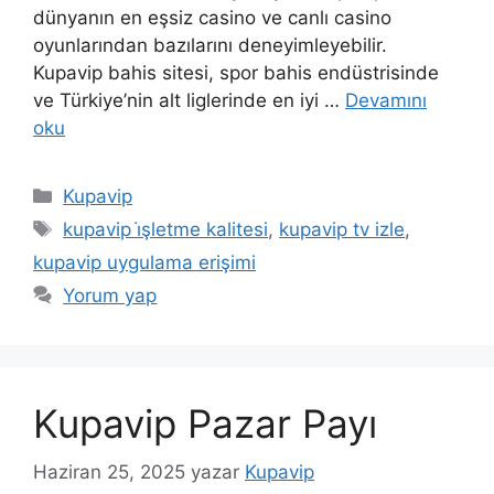
dünyanın en eşsiz casino ve canlı casino
oyunlarından bazılarını deneyimleyebilir.
Kupavip bahis sitesi, spor bahis endüstrisinde
ve Türkiye’nin alt liglerinde en iyi …
Devamını
oku
Kategoriler
Kupavip
Etiketler
kupavip i̇şletme kalitesi
,
kupavip tv izle
,
kupavip uygulama erişimi
Yorum yap
Kupavip Pazar Payı
Haziran 25, 2025
yazar
Kupavip