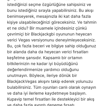
istediğinizi seçme özgürlüğüne sahipsiniz ve
bunu istediğiniz sırayla yapabilirsiniz. Bu akışı
benimseyerek, mesajınızla iki kat daha fazla
kişiye ulaşabileceğinizi göreceksiniz. Ve tahmin
et ne oldu? Bir muamele içindesiniz çünkü
çevrimiçi bir Blackjackgbi oyununun heyecan
verici Vegas versiyonunu deneyimleyeceksiniz.
Bu, çok fazla beceri ve bilgiye sahip olduğunuz
bir alanda daha da heyecan verici fırsatları
keşfetme şansıdır. Kapsamlı bir ortamın
bitkilerinizin ne kadar iyi büyüdüğünü
değerlendirmenize yardımcı olduğunu
unutmayın. Böylece, ileriye dönük bir
BlackjackVegas akışını takip ederek yolunuzu
bulabilirsiniz. Tüm oyunları canlı olarak oynayın
ve daha iyi ilerleme kaydetmeye başlayın.
Kupavip temel fırsatları ile destekleyici bir akış
ve daha fazla ayrıntı deneme fırsatı