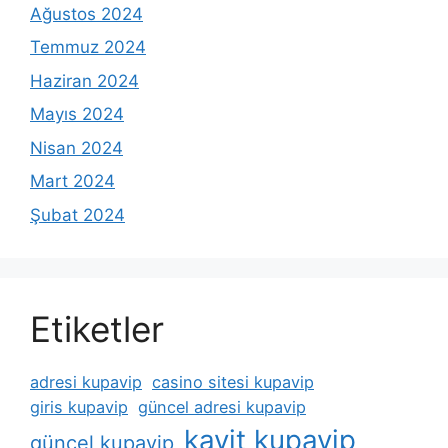
Ağustos 2024
Temmuz 2024
Haziran 2024
Mayıs 2024
Nisan 2024
Mart 2024
Şubat 2024
Etiketler
adresi kupavip
casino sitesi kupavip
giris kupavip
güncel adresi kupavip
kayit kupavip
güncel kupavip