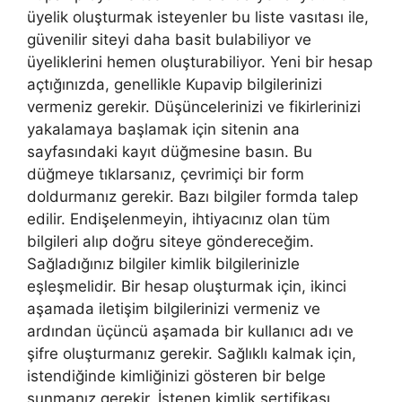
üyelik oluşturmak isteyenler bu liste vasıtası ile,
güvenilir siteyi daha basit bulabiliyor ve
üyeliklerini hemen oluşturabiliyor. Yeni bir hesap
açtığınızda, genellikle Kupavip bilgilerinizi
vermeniz gerekir. Düşüncelerinizi ve fikirlerinizi
yakalamaya başlamak için sitenin ana
sayfasındaki kayıt düğmesine basın. Bu
düğmeye tıklarsanız, çevrimiçi bir form
doldurmanız gerekir. Bazı bilgiler formda talep
edilir. Endişelenmeyin, ihtiyacınız olan tüm
bilgileri alıp doğru siteye göndereceğim.
Sağladığınız bilgiler kimlik bilgilerinizle
eşleşmelidir. Bir hesap oluşturmak için, ikinci
aşamada iletişim bilgilerinizi vermeniz ve
ardından üçüncü aşamada bir kullanıcı adı ve
şifre oluşturmanız gerekir. Sağlıklı kalmak için,
istendiğinde kimliğinizi gösteren bir belge
sunmanız gerekir. İstenen kimlik sertifikası