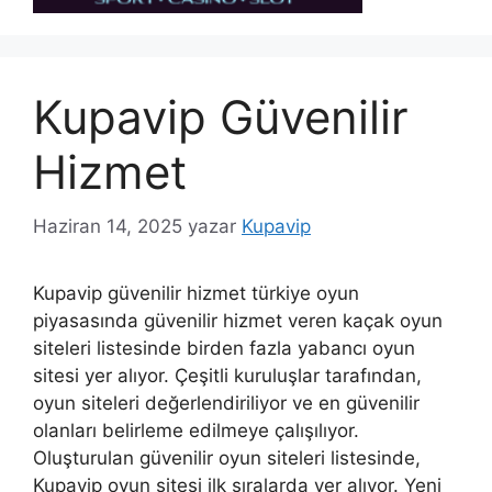
Kupavip Güvenilir
Hizmet
Haziran 14, 2025
yazar
Kupavip
Kupavip güvenilir hizmet türkiye oyun
piyasasında güvenilir hizmet veren kaçak oyun
siteleri listesinde birden fazla yabancı oyun
sitesi yer alıyor. Çeşitli kuruluşlar tarafından,
oyun siteleri değerlendiriliyor ve en güvenilir
olanları belirleme edilmeye çalışılıyor.
Oluşturulan güvenilir oyun siteleri listesinde,
Kupavip oyun sitesi ilk sıralarda yer alıyor. Yeni