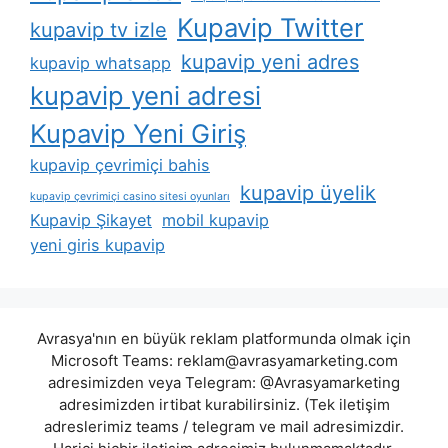
Kupavip Twitter
kupavip tv izle
kupavip yeni adres
kupavip whatsapp
kupavip yeni adresi
Kupavip Yeni Giriş
kupavip çevrimiçi bahis
kupavip üyelik
kupavip çevrimiçi casino sitesi oyunları
Kupavip Şikayet
mobil kupavip
yeni giris kupavip
Avrasya'nın en büyük reklam platformunda olmak için
Microsoft Teams:
reklam@avrasyamarketing.com
adresimizden veya Telegram: @Avrasyamarketing
adresimizden irtibat kurabilirsiniz. (Tek iletişim
adreslerimiz teams / telegram ve mail adresimizdir.