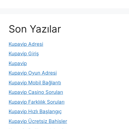
Son Yazılar
Kupavip Adresi
Kupavip Giriş
Kupavip
Kupavip Oyun Adresi
Kupavip Mobil Bağlantı
Kupavip Casino Soruları
Kupavip Farklılık Soruları
Kupavip Hızlı Başlangıç
Kupavip Ücretsiz Bahisler