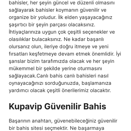
bahisler, her şeyin güncel ve düzenli olmasını
sağlayarak bahisler koymanın güvenilir ve
organize bir yoludur. İlk elden yaşayacağınız
şaşırtıcı bir şeyin parçası olacaksınız.
İhtiyaçlarınıza uygun çok çeşitli seçenekler ve
olasılıklar bulacaksınız. Ne kadar başarılı
olursanız olun, ileriye doğru itmeye ve yeni
fırsatları keşfetmeye devam etmek önemlidir. İyi
şanslar bizim tarafımızda olacak ve her şeyin
mükemmel bir şekilde yerine oturmasını
sağlayacak.Canlı bahis canlı bahisleri nasıl
oynayacağınızı sorduğunuzda, başlamanıza
yardımcı olacak çeşitli önerilerimiz olacaktır.
Kupavip Güvenilir Bahis
Başarının anahtarı, güvenebileceğiniz güvenilir
bir bahis sitesi seçmektir. Ne başarmaya