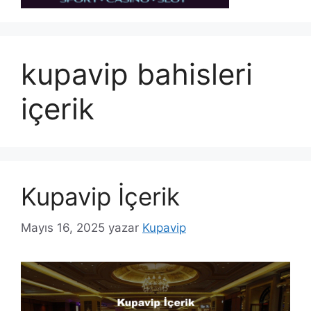
kupavip bahisleri
içerik
Kupavip İçerik
Mayıs 16, 2025
yazar
Kupavip