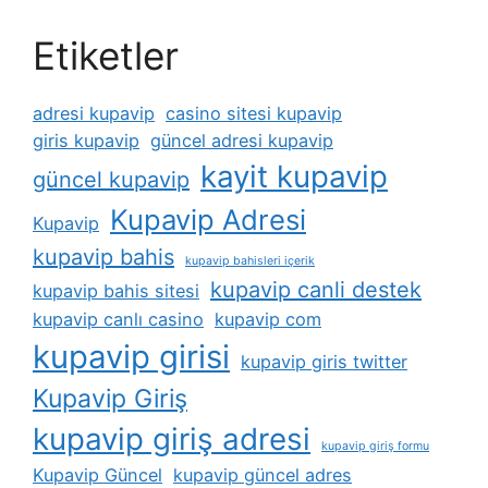
Etiketler
adresi kupavip
casino sitesi kupavip
giris kupavip
güncel adresi kupavip
kayit kupavip
güncel kupavip
Kupavip Adresi
Kupavip
kupavip bahis
kupavip bahisleri içerik
kupavip canli destek
kupavip bahis sitesi
kupavip canlı casino
kupavip com
kupavip girisi
kupavip giris twitter
Kupavip Giriş
kupavip giriş adresi
kupavip giriş formu
Kupavip Güncel
kupavip güncel adres