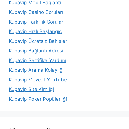
Kupavip Mobil Bağlantı
Kupavip Casino Soruları
Kupavip Farklılık Soruları
Kupavip Hızlı Başlangıç
Kupavip Ücretsiz Bahisler
Kupavip Bağlantı Adresi
Kupavip Sertifika Yardımı
Kupavip Arama Kolaylığı
Kupavip Mevcut YouTube
Kupavip Site Kimliği
Kupavip Poker Popülerliği