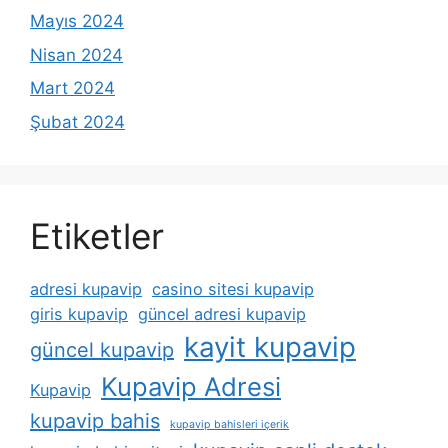
Mayıs 2024
Nisan 2024
Mart 2024
Şubat 2024
Etiketler
adresi kupavip
casino sitesi kupavip
giris kupavip
güncel adresi kupavip
kayit kupavip
güncel kupavip
Kupavip Adresi
Kupavip
kupavip bahis
kupavip bahisleri içerik