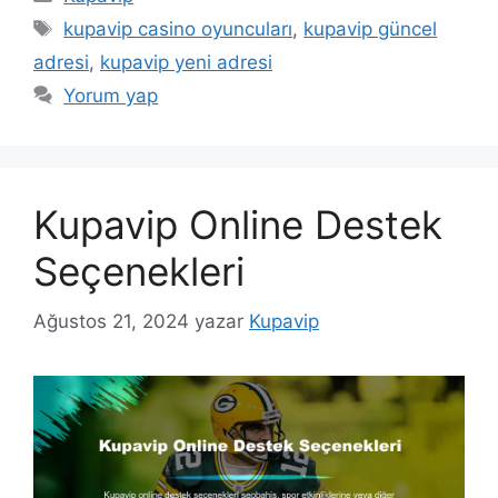
Etiketler
kupavip casino oyuncuları
,
kupavip güncel
adresi
,
kupavip yeni adresi
Yorum yap
Kupavip Online Destek
Seçenekleri
Ağustos 21, 2024
yazar
Kupavip