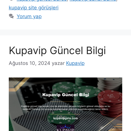
kupavip site görüşleri
Yorum yap
Kupavip Güncel Bilgi
Ağustos 10, 2024
yazar
Kupavip