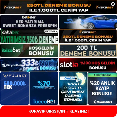
×
KUPAVIP GİRİŞ İÇİN TIKLAYINIZ!