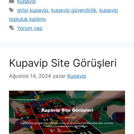
Kupavip
Etiketler
girisi kupavip
,
kupavip güvenilirlik
,
kupavip
topluluk katılımı
Yorum yap
Kupavip Site Görüşleri
Ağustos 14, 2024
yazar
Kupavip