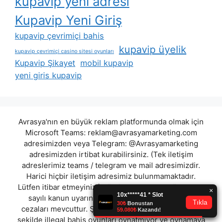
kupavip yeni adresi
Kupavip Yeni Giriş
kupavip çevrimiçi bahis
kupavip üyelik
kupavip çevrimiçi casino sitesi oyunları
Kupavip Şikayet
mobil kupavip
yeni giris kupavip
Avrasya'nın en büyük reklam platformunda olmak için
Microsoft Teams:
reklam@avrasyamarketing.com
adresimizden veya Telegram: @Avrasyamarketing
adresimizden irtibat kurabilirsiniz. (Tek iletişim
adreslerimiz teams / telegram ve mail adresimizdir.
Harici hiçbir iletişim adresimiz bulunmamaktadır.
Lütfen itibar etmeyiniz.) Türkiye yasalarına göre 7258
sayılı kanun uyarınca yasa dışı bahis oynamanın
cezaları mevcuttur. Şu an bulunduğunuz site hiç bir
şekilde illegal bahis oyunları oynatmıyor ve oynamaya