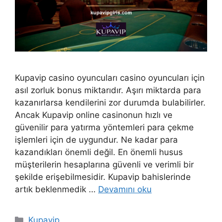
Kupavip casino oyuncuları casino oyuncuları için
asıl zorluk bonus miktarıdır. Aşırı miktarda para
kazanırlarsa kendilerini zor durumda bulabilirler.
Ancak Kupavip online casinonun hızlı ve
güvenilir para yatırma yöntemleri para çekme
işlemleri için de uygundur. Ne kadar para
kazandıkları önemli değil. En önemli husus
müşterilerin hesaplarına güvenli ve verimli bir
şekilde erişebilmesidir. Kupavip bahislerinde
artık beklenmedik …
Devamını oku
Kategoriler
Kupavip