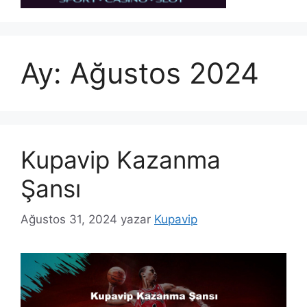
Ay:
Ağustos 2024
Kupavip Kazanma
Şansı
Ağustos 31, 2024
yazar
Kupavip