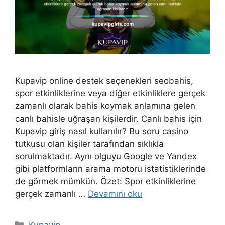
Kupavip online destek seçenekleri seobahis,
spor etkinliklerine veya diğer etkinliklere gerçek
zamanlı olarak bahis koymak anlamına gelen
canlı bahisle uğraşan kişilerdir. Canlı bahis için
Kupavip giriş nasıl kullanılır? Bu soru casino
tutkusu olan kişiler tarafından sıklıkla
sorulmaktadır. Aynı olguyu Google ve Yandex
gibi platformların arama motoru istatistiklerinde
de görmek mümkün. Özet: Spor etkinliklerine
gerçek zamanlı …
Devamını oku
Kategoriler