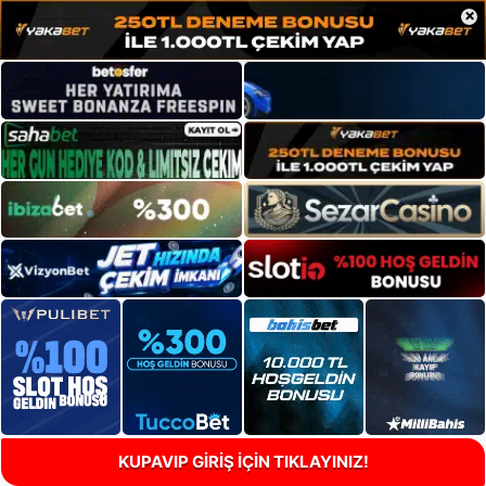
×
KUPAVIP GİRİŞ İÇİN TIKLAYINIZ!