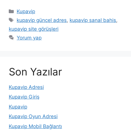
Kategoriler
Kupavip
Etiketler
kupavip güncel adres
,
kupavip sanal bahis
,
kupavip site görüşleri
Yorum yap
Son Yazılar
Kupavip Adresi
Kupavip Giriş
Kupavip
Kupavip Oyun Adresi
Kupavip Mobil Bağlantı