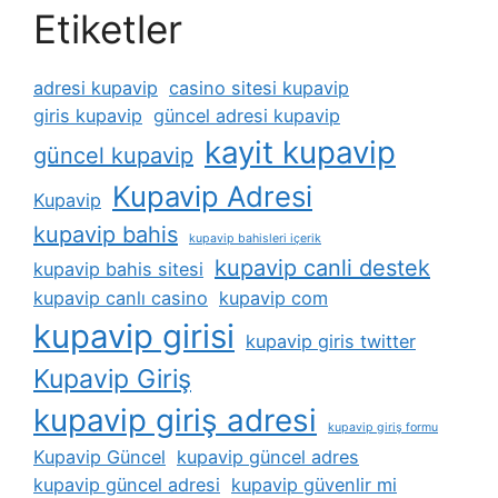
Etiketler
adresi kupavip
casino sitesi kupavip
giris kupavip
güncel adresi kupavip
kayit kupavip
güncel kupavip
Kupavip Adresi
Kupavip
kupavip bahis
kupavip bahisleri içerik
kupavip canli destek
kupavip bahis sitesi
kupavip canlı casino
kupavip com
kupavip girisi
kupavip giris twitter
Kupavip Giriş
kupavip giriş adresi
kupavip giriş formu
Kupavip Güncel
kupavip güncel adres
kupavip güncel adresi
kupavip güvenlir mi