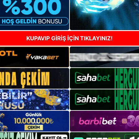
KUPAVIP GİRİŞ İÇİN TIKLAYINIZ!