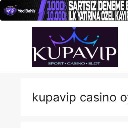
İçeriğe
atla
kupavip casino o