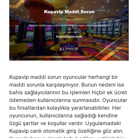
Kupavip maddi sorun oyuncular herhangi bir
maddi sorunla karşılaşmıyor. Bunun nedeni ise
bahis sağlayıcılarının bu işlemleri hiçbir ek ücret
ödemeden kullanıcılarına sunmasıdır. Oyuncular
bu fırsatlardan kolaylıkla yararlanabilirler. Her
oyuncunun, kullanıcılarına sağladığı kendine
özgü şartlar ve koşullar vardır. Uygulamadaki
Kupavip canlı otomatik giriş özelliğine göz atın.