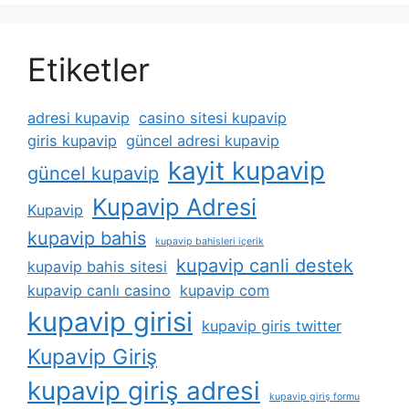
Etiketler
adresi kupavip
casino sitesi kupavip
giris kupavip
güncel adresi kupavip
kayit kupavip
güncel kupavip
Kupavip Adresi
Kupavip
kupavip bahis
kupavip bahisleri içerik
kupavip canli destek
kupavip bahis sitesi
kupavip canlı casino
kupavip com
kupavip girisi
kupavip giris twitter
Kupavip Giriş
kupavip giriş adresi
kupavip giriş formu