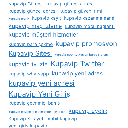
Kupavip Güncel
kupavip güncel adres
kupavip güncel adresi
kupavip güvenlir mi
kupavip kayıt
kupavip kazanma şansı
kupavip i̇çerik
kupavip maç izleme
kupavip mobil bağlantı
kupavip müşteri hizmetleri
kupavip promosyon
kupavip para çekme
Kupavip Sitesi
kupavip spor tutkunları bahis sistemi
Kupavip Twitter
kupavip tv izle
kupavip yeni adres
kupavip whatsapp
kupavip yeni adresi
Kupavip Yeni Giriş
kupavip çevrimiçi bahis
kupavip üyelik
kupavip çevrimiçi casino sitesi oyunları
Kupavip Şikayet
mobil kupavip
yeni giris kupavip