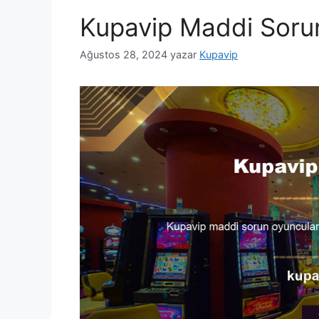
Kupavip Maddi Soru
Ağustos 28, 2024
yazar
Kupavip