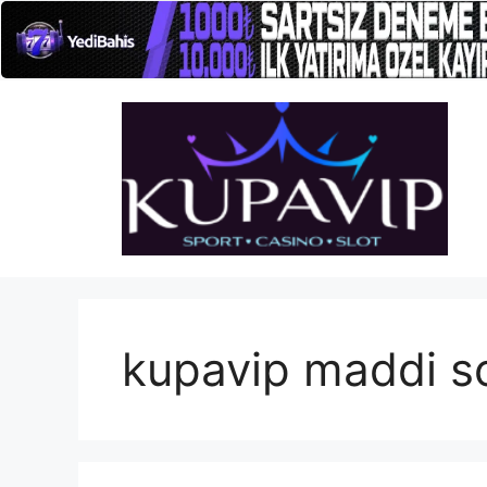
İçeriğe
atla
kupavip maddi s