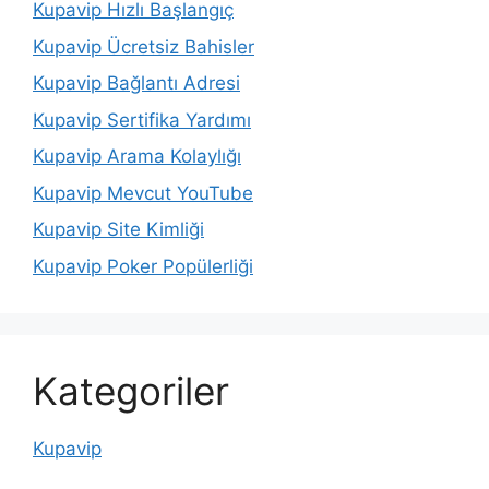
Kupavip Hızlı Başlangıç
Kupavip Ücretsiz Bahisler
Kupavip Bağlantı Adresi
Kupavip Sertifika Yardımı
Kupavip Arama Kolaylığı
Kupavip Mevcut YouTube
Kupavip Site Kimliği
Kupavip Poker Popülerliği
Kategoriler
Kupavip