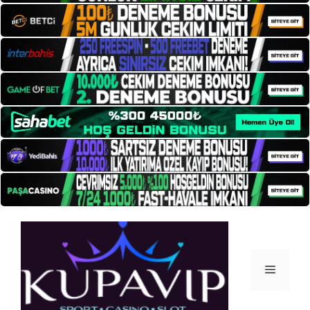
İçeriğe
atla
Menü