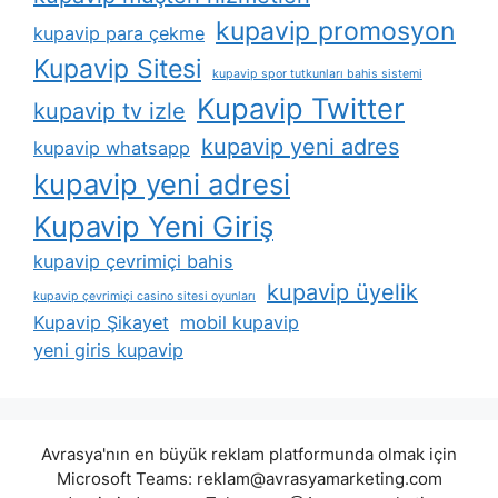
kupavip promosyon
kupavip para çekme
Kupavip Sitesi
kupavip spor tutkunları bahis sistemi
Kupavip Twitter
kupavip tv izle
kupavip yeni adres
kupavip whatsapp
kupavip yeni adresi
Kupavip Yeni Giriş
kupavip çevrimiçi bahis
kupavip üyelik
kupavip çevrimiçi casino sitesi oyunları
Kupavip Şikayet
mobil kupavip
yeni giris kupavip
Avrasya'nın en büyük reklam platformunda olmak için
Microsoft Teams:
reklam@avrasyamarketing.com