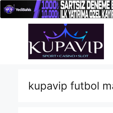
İçeriğe
atla
kupavip futbol m