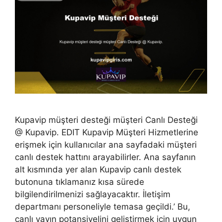
Kupavip müşteri desteği müşteri Canlı Desteği
@ Kupavip. EDIT Kupavip Müşteri Hizmetlerine
erişmek için kullanıcılar ana sayfadaki müşteri
canlı destek hattını arayabilirler. Ana sayfanın
alt kısmında yer alan Kupavip canlı destek
butonuna tıklamanız kısa sürede
bilgilendirilmenizi sağlayacaktır. İletişim
departmanı personeliyle temasa geçildi.’ Bu,
canlı yayın potansiyelini geliştirmek için uygun