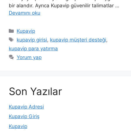
bir alandır. Ayrıca Kupavip güvenilir talimatlar …
Devamını oku
Kategoriler
Kupavip
Etiketler
kupavip girisi
,
kupavip müşteri desteği
,
kupavip para yatırma
Yorum yap
Son Yazılar
Kupavip Adresi
Kupavip Giriş
Kupavip