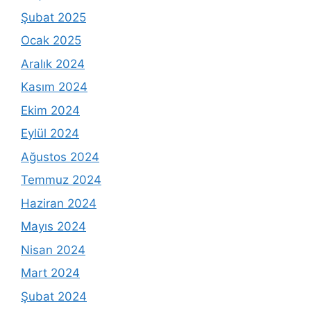
Şubat 2025
Ocak 2025
Aralık 2024
Kasım 2024
Ekim 2024
Eylül 2024
Ağustos 2024
Temmuz 2024
Haziran 2024
Mayıs 2024
Nisan 2024
Mart 2024
Şubat 2024