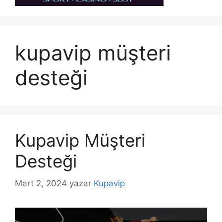
kupavip müşteri
desteği
Kupavip Müşteri
Desteği
Mart 2, 2024
yazar
Kupavip