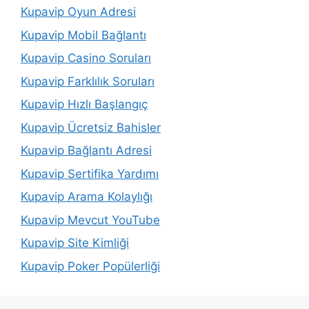
Kupavip Oyun Adresi
Kupavip Mobil Bağlantı
Kupavip Casino Soruları
Kupavip Farklılık Soruları
Kupavip Hızlı Başlangıç
Kupavip Ücretsiz Bahisler
Kupavip Bağlantı Adresi
Kupavip Sertifika Yardımı
Kupavip Arama Kolaylığı
Kupavip Mevcut YouTube
Kupavip Site Kimliği
Kupavip Poker Popülerliği