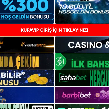
KUPAVIP GİRİŞ İÇİN TIKLAYINIZ!