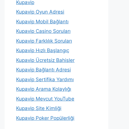
Kupavip
Kupavip Oyun Adresi
Kupavip Mobil Bağlantı
Kupavip Casino Soruları
Kupavip Farklılık Soruları
Kupavip Hızlı Başlangıç
Kupavip Ücretsiz Bahisler
Kupavip Bağlantı Adresi
Kupavip Sertifika Yardımı
Kupavip Arama Kolaylığı
Kupavip Mevcut YouTube
Kupavip Site Kimliği
Kupavip Poker Popülerliği