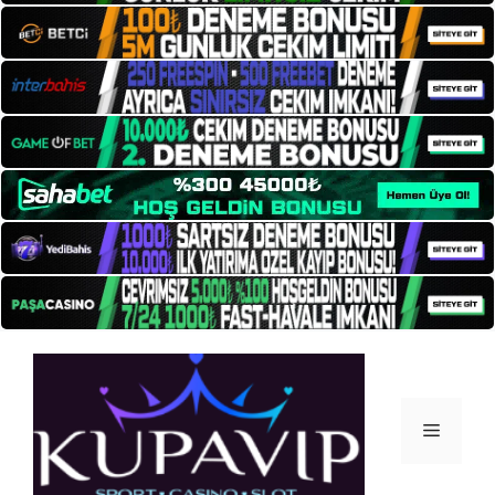
İçeriğe
atla
Menü