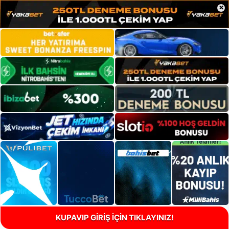
×
KUPAVIP GİRİŞ İÇİN TIKLAYINIZ!