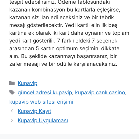
tespit edebilirsiniz. Ödeme tablosundaki
kazanan kombinasyon bu kartlarla eşleşirse,
kazanan siz ilan edileceksiniz ve bir tebrik
mesajı gösterilecektir. Yedi kartlı elin ilk beş
kartına ek olarak iki kart daha oynanır ve toplam
yedi kart gösterilir. 7 farklı eldeki 7 seçenek
arasından 5 kartın optimum seçimini dikkate
alın. Bu şekilde kazanmayı başarırsanız, bir
zafer mesajı ve bir ödülle karşılanacaksınız.
Kategoriler
Kupavip
Etiketler
güncel adresi kupavip
,
kupavip canlı casino
,
kupavip web sitesi erişimi
Kupavip Kayıt
Kupavip Uygulaması