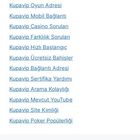
Kupavip Oyun Adresi
Kupavip Mobil Bağlantı
Kupavip Casino Soruları
Kupavip Farklılık Soruları
Kupavip Hızlı Başlangıç
Kupavip Ücretsiz Bahisler
Kupavip Bağlantı Adresi
Kupavip Sertifika Yardımı
Kupavip Arama Kolaylığı
Kupavip Mevcut YouTube
Kupavip Site Kimliği
Kupavip Poker Popülerliği