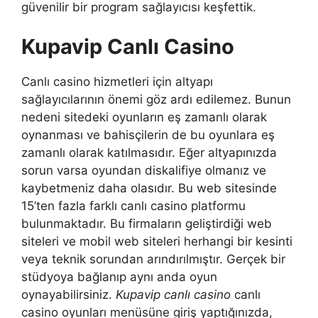
güvenilir bir program sağlayıcısı keşfettik.
Kupavip Canlı Casino
Canlı casino hizmetleri için altyapı
sağlayıcılarının önemi göz ardı edilemez. Bunun
nedeni sitedeki oyunların eş zamanlı olarak
oynanması ve bahisçilerin de bu oyunlara eş
zamanlı olarak katılmasıdır. Eğer altyapınızda
sorun varsa oyundan diskalifiye olmanız ve
kaybetmeniz daha olasıdır. Bu web sitesinde
15’ten fazla farklı canlı casino platformu
bulunmaktadır. Bu firmaların geliştirdiği web
siteleri ve mobil web siteleri herhangi bir kesinti
veya teknik sorundan arındırılmıştır. Gerçek bir
stüdyoya bağlanıp aynı anda oyun
oynayabilirsiniz.
Kupavip canlı casino
canlı
casino oyunları menüsüne giriş yaptığınızda,