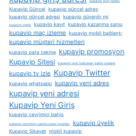
kupavip giriş formu
Kupavip Güncel
kupavip güncel adres
kupavip güncel adresi
kupavip güvenlir mi
kupavip kayıt
kupavip kazanma şansı
kupavip i̇çerik
kupavip maç izleme
kupavip mobil bağlantı
kupavip müşteri hizmetleri
kupavip promosyon
kupavip para çekme
Kupavip Sitesi
kupavip spor tutkunları bahis sistemi
Kupavip Twitter
kupavip tv izle
kupavip yeni adres
kupavip whatsapp
kupavip yeni adresi
Kupavip Yeni Giriş
kupavip çevrimiçi bahis
kupavip üyelik
kupavip çevrimiçi casino sitesi oyunları
Kupavip Şikayet
mobil kupavip