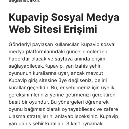
Kupavip Sosyal Medya
Web Sitesi Erişimi
Gönderiyi paylaşan kullanıcılar, Kupavip sosyal
medya platformlarındaki güncellemelerden
haberdar olacak ve sayfaya anında erişim
sağlayabilecek.Kupavip, yan bahis şehir
oyununun kurallarına uyar, ancak mevcut
Kupavip giriş sitesine üye değilseniz, belirli
kurallar geçerlidir. Bu, erişebilmeniz için üyelik
gereksinimlerinizi yerine getirmenizi gerektiren
basit bir oyundur. Bu yönergeleri öğrenerek
oyunu bağımsız olarak oynayabilecek ve zafere
ulaşma stratejilerini anlayabileceksiniz. Kupavip
yan bahis şehir kuralları. 3 kart oynamak