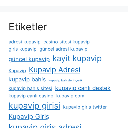
Etiketler
adresi kupavip
casino sitesi kupavip
giris kupavip
güncel adresi kupavip
kayit kupavip
güncel kupavip
Kupavip Adresi
Kupavip
kupavip bahis
kupavip bahisleri içerik
kupavip canli destek
kupavip bahis sitesi
kupavip canlı casino
kupavip com
kupavip girisi
kupavip giris twitter
Kupavip Giriş
kupavip giriş adresi