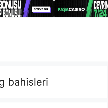
g bahisleri