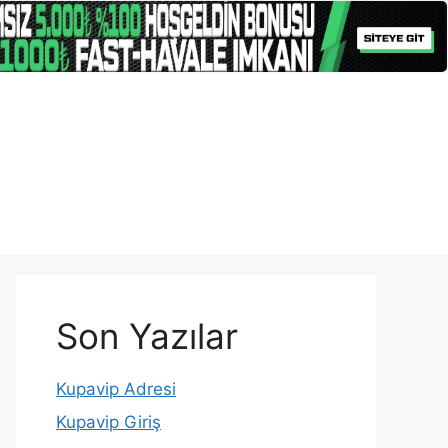
Son Yazılar
Kupavip Adresi
Kupavip Giriş