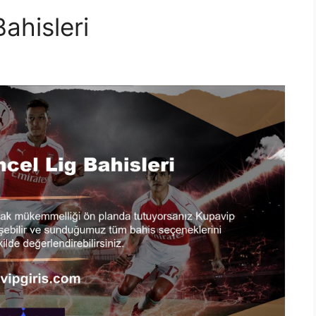
ahisleri