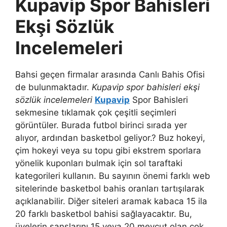
Kupavip Spor Bahisleri
Ekşi Sözlük
Incelemeleri
Bahsi geçen firmalar arasında Canlı Bahis Ofisi
de bulunmaktadır.
Kupavip spor bahisleri ekşi
sözlük incelemeleri
Kupavip
Spor Bahisleri
sekmesine tıklamak çok çeşitli seçimleri
görüntüler. Burada futbol birinci sırada yer
alıyor, ardından basketbol geliyor.? Buz hokeyi,
çim hokeyi veya su topu gibi ekstrem sporlara
yönelik kuponları bulmak için sol taraftaki
kategorileri kullanın. Bu sayının önemi farklı web
sitelerinde basketbol bahis oranları tartışılarak
açıklanabilir. Diğer siteleri aramak kabaca 15 ila
20 farklı basketbol bahisi sağlayacaktır. Bu,
üyelerin şanslarını 15 veya 20 mevcut olan çok