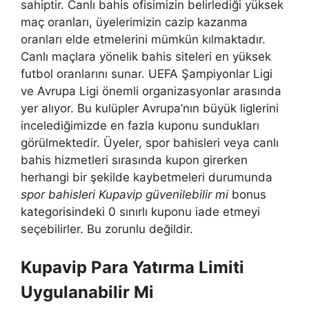
sahiptir. Canlı bahis ofisimizin belirlediği yüksek
maç oranları, üyelerimizin cazip kazanma
oranları elde etmelerini mümkün kılmaktadır.
Canlı maçlara yönelik bahis siteleri en yüksek
futbol oranlarını sunar. UEFA Şampiyonlar Ligi
ve Avrupa Ligi önemli organizasyonlar arasında
yer alıyor. Bu kulüpler Avrupa’nın büyük liglerini
incelediğimizde en fazla kuponu sundukları
görülmektedir. Üyeler, spor bahisleri veya canlı
bahis hizmetleri sırasında kupon girerken
herhangi bir şekilde kaybetmeleri durumunda
spor bahisleri Kupavip güvenilebilir mi
bonus
kategorisindeki 0 sınırlı kuponu iade etmeyi
seçebilirler. Bu zorunlu değildir.
Kupavip Para Yatırma Limiti
Uygulanabilir Mi