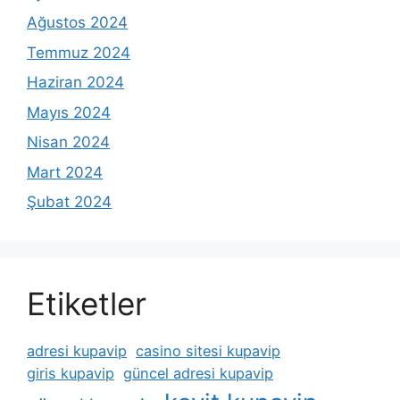
Ağustos 2024
Temmuz 2024
Haziran 2024
Mayıs 2024
Nisan 2024
Mart 2024
Şubat 2024
Etiketler
adresi kupavip
casino sitesi kupavip
giris kupavip
güncel adresi kupavip