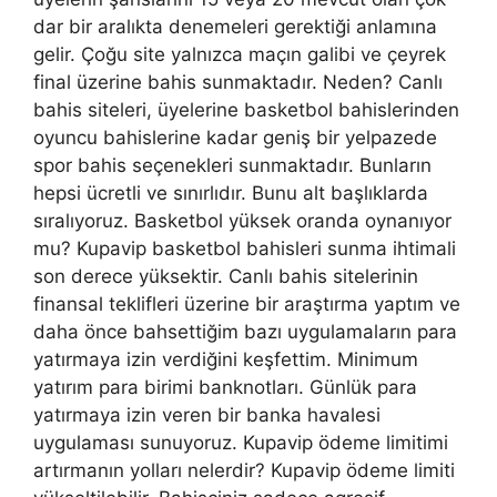
dar bir aralıkta denemeleri gerektiği anlamına
gelir. Çoğu site yalnızca maçın galibi ve çeyrek
final üzerine bahis sunmaktadır. Neden? Canlı
bahis siteleri, üyelerine basketbol bahislerinden
oyuncu bahislerine kadar geniş bir yelpazede
spor bahis seçenekleri sunmaktadır. Bunların
hepsi ücretli ve sınırlıdır. Bunu alt başlıklarda
sıralıyoruz. Basketbol yüksek oranda oynanıyor
mu? Kupavip basketbol bahisleri sunma ihtimali
son derece yüksektir. Canlı bahis sitelerinin
finansal teklifleri üzerine bir araştırma yaptım ve
daha önce bahsettiğim bazı uygulamaların para
yatırmaya izin verdiğini keşfettim. Minimum
yatırım para birimi banknotları. Günlük para
yatırmaya izin veren bir banka havalesi
uygulaması sunuyoruz. Kupavip ödeme limitimi
artırmanın yolları nelerdir? Kupavip ödeme limiti