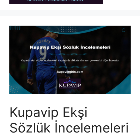
Kupavip Ekşi
Sözlük İncelemeleri