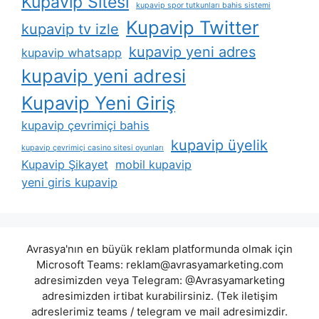
Kupavip Sitesi
kupavip spor tutkunları bahis sistemi
Kupavip Twitter
kupavip tv izle
kupavip yeni adres
kupavip whatsapp
kupavip yeni adresi
Kupavip Yeni Giriş
kupavip çevrimiçi bahis
kupavip üyelik
kupavip çevrimiçi casino sitesi oyunları
Kupavip Şikayet
mobil kupavip
yeni giris kupavip
Avrasya'nın en büyük reklam platformunda olmak için
Microsoft Teams:
reklam@avrasyamarketing.com
adresimizden veya Telegram: @Avrasyamarketing
adresimizden irtibat kurabilirsiniz. (Tek iletişim
adreslerimiz teams / telegram ve mail adresimizdir.