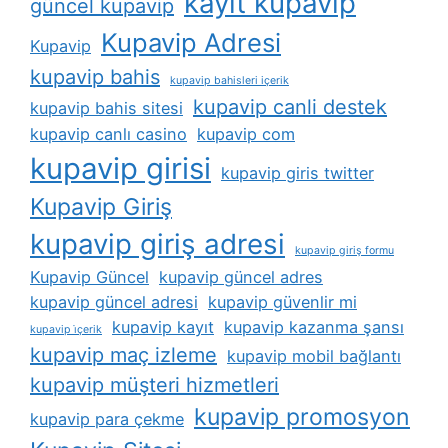
kayit kupavip
güncel kupavip
Kupavip Adresi
Kupavip
kupavip bahis
kupavip bahisleri içerik
kupavip canli destek
kupavip bahis sitesi
kupavip canlı casino
kupavip com
kupavip girisi
kupavip giris twitter
Kupavip Giriş
kupavip giriş adresi
kupavip giriş formu
Kupavip Güncel
kupavip güncel adres
kupavip güncel adresi
kupavip güvenlir mi
kupavip kayıt
kupavip kazanma şansı
kupavip i̇çerik
kupavip maç izleme
kupavip mobil bağlantı
kupavip müşteri hizmetleri
kupavip promosyon
kupavip para çekme