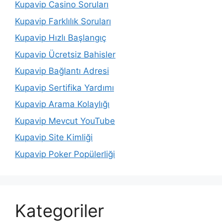
Kupavip Casino Soruları
Kupavip Farklılık Soruları
Kupavip Hızlı Başlangıç
Kupavip Ücretsiz Bahisler
Kupavip Bağlantı Adresi
Kupavip Sertifika Yardımı
Kupavip Arama Kolaylığı
Kupavip Mevcut YouTube
Kupavip Site Kimliği
Kupavip Poker Popülerliği
Kategoriler