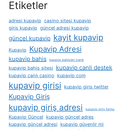
Etiketler
adresi kupavip
casino sitesi kupavip
giris kupavip
güncel adresi kupavip
kayit kupavip
güncel kupavip
Kupavip Adresi
Kupavip
kupavip bahis
kupavip bahisleri içerik
kupavip canli destek
kupavip bahis sitesi
kupavip canlı casino
kupavip com
kupavip girisi
kupavip giris twitter
Kupavip Giriş
kupavip giriş adresi
kupavip giriş formu
Kupavip Güncel
kupavip güncel adres
kupavip güncel adresi
kupavip güvenlir mi