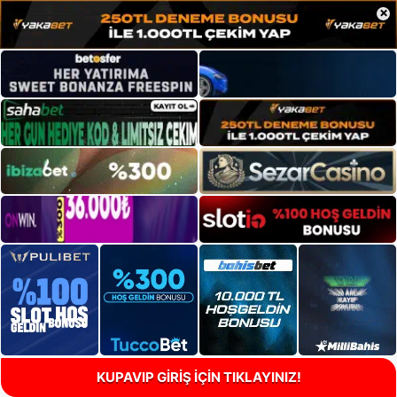
×
KUPAVIP GİRİŞ İÇİN TIKLAYINIZ!