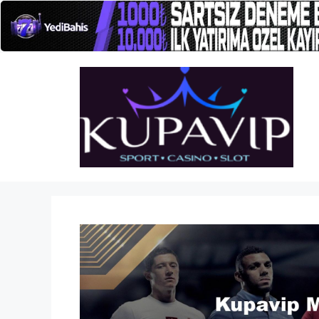
İçeriğe
atla