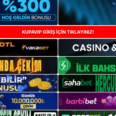
KUPAVIP GİRİŞ İÇİN TIKLAYINIZ!