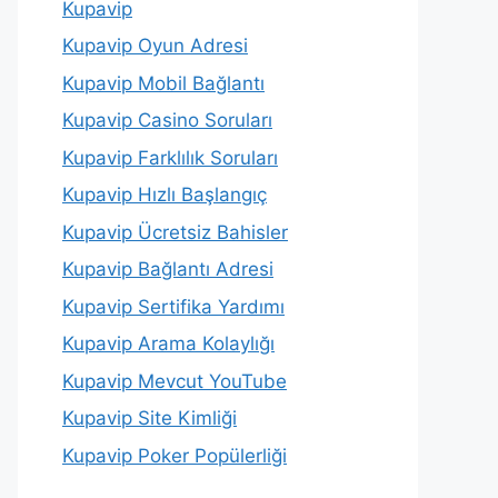
Kupavip
Kupavip Oyun Adresi
Kupavip Mobil Bağlantı
Kupavip Casino Soruları
Kupavip Farklılık Soruları
Kupavip Hızlı Başlangıç
Kupavip Ücretsiz Bahisler
Kupavip Bağlantı Adresi
Kupavip Sertifika Yardımı
Kupavip Arama Kolaylığı
Kupavip Mevcut YouTube
Kupavip Site Kimliği
Kupavip Poker Popülerliği