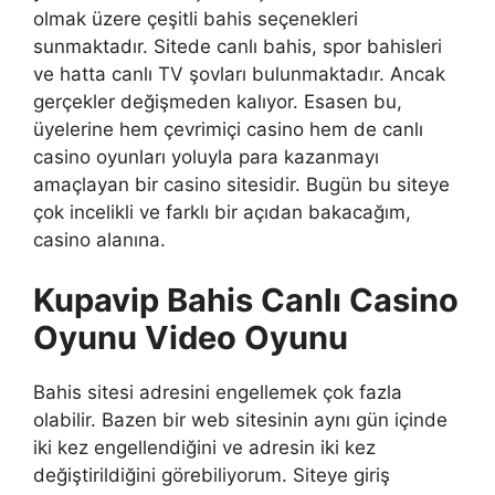
olmak üzere çeşitli bahis seçenekleri
sunmaktadır. Sitede canlı bahis, spor bahisleri
ve hatta canlı TV şovları bulunmaktadır. Ancak
gerçekler değişmeden kalıyor. Esasen bu,
üyelerine hem çevrimiçi casino hem de canlı
casino oyunları yoluyla para kazanmayı
amaçlayan bir casino sitesidir. Bugün bu siteye
çok incelikli ve farklı bir açıdan bakacağım,
casino alanına.
Kupavip Bahis Canlı Casino
Oyunu Video Oyunu
Bahis sitesi adresini engellemek çok fazla
olabilir. Bazen bir web sitesinin aynı gün içinde
iki kez engellendiğini ve adresin iki kez
değiştirildiğini görebiliyorum. Siteye giriş