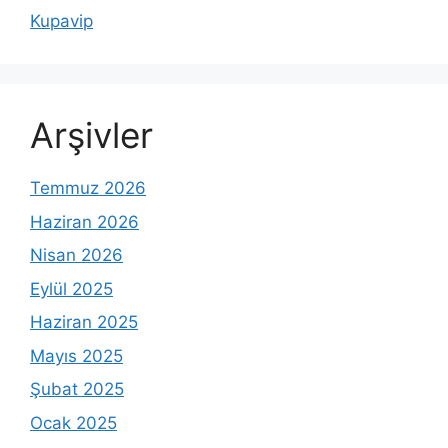
Kupavip
Arşivler
Temmuz 2026
Haziran 2026
Nisan 2026
Eylül 2025
Haziran 2025
Mayıs 2025
Şubat 2025
Ocak 2025