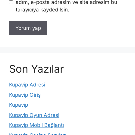
adım, e-posta adresim ve site adresim bu
tarayıcıya kaydedilsin.
Son Yazılar
Kupavip Adresi
Kupavip Giriş
Kupavip
Kupavip Oyun Adresi
Kupavip Mobil Bağlantı