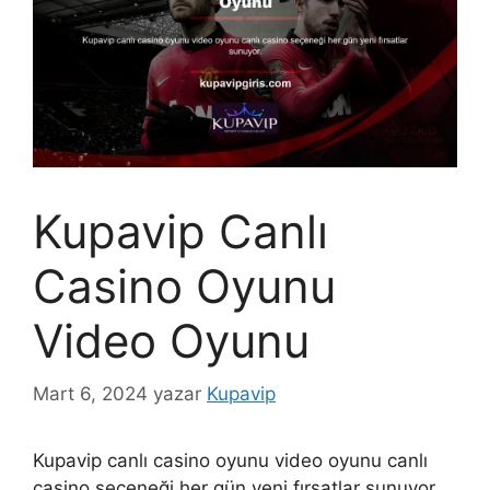
Kupavip Canlı
Casino Oyunu
Video Oyunu
Mart 6, 2024
yazar
Kupavip
Kupavip canlı casino oyunu video oyunu canlı
casino seçeneği her gün yeni fırsatlar sunuyor.