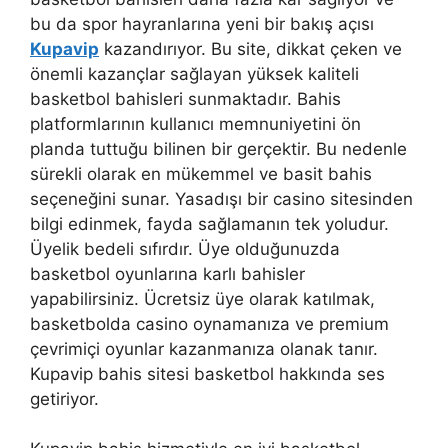
bu da spor hayranlarına yeni bir bakış açısı
Kupavip
kazandırıyor. Bu site, dikkat çeken ve
önemli kazançlar sağlayan yüksek kaliteli
basketbol bahisleri sunmaktadır. Bahis
platformlarının kullanıcı memnuniyetini ön
planda tuttuğu bilinen bir gerçektir. Bu nedenle
sürekli olarak en mükemmel ve basit bahis
seçeneğini sunar. Yasadışı bir casino sitesinden
bilgi edinmek, fayda sağlamanın tek yoludur.
Üyelik bedeli sıfırdır. Üye olduğunuzda
basketbol oyunlarına karlı bahisler
yapabilirsiniz. Ücretsiz üye olarak katılmak,
basketbolda casino oynamanıza ve premium
çevrimiçi oyunlar kazanmanıza olanak tanır.
Kupavip bahis sitesi basketbol hakkında ses
getiriyor.