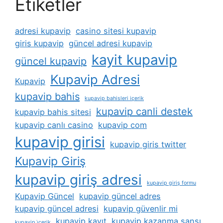
Etiketler
adresi kupavip
casino sitesi kupavip
giris kupavip
güncel adresi kupavip
kayit kupavip
güncel kupavip
Kupavip Adresi
Kupavip
kupavip bahis
kupavip bahisleri içerik
kupavip canli destek
kupavip bahis sitesi
kupavip canlı casino
kupavip com
kupavip girisi
kupavip giris twitter
Kupavip Giriş
kupavip giriş adresi
kupavip giriş formu
Kupavip Güncel
kupavip güncel adres
kupavip güncel adresi
kupavip güvenlir mi
kupavip kayıt
kupavip kazanma şansı
kupavip i̇çerik