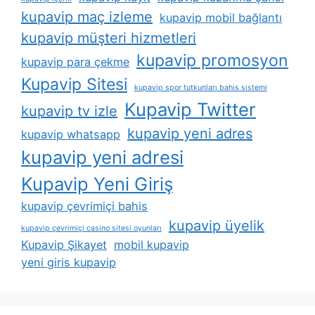
kupavip maç izleme
kupavip mobil bağlantı
kupavip müşteri hizmetleri
kupavip promosyon
kupavip para çekme
Kupavip Sitesi
kupavip spor tutkunları bahis sistemi
Kupavip Twitter
kupavip tv izle
kupavip yeni adres
kupavip whatsapp
kupavip yeni adresi
Kupavip Yeni Giriş
kupavip çevrimiçi bahis
kupavip üyelik
kupavip çevrimiçi casino sitesi oyunları
Kupavip Şikayet
mobil kupavip
yeni giris kupavip