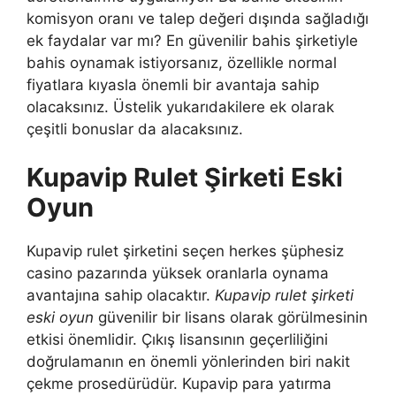
komisyon oranı ve talep değeri dışında sağladığı
ek faydalar var mı? En güvenilir bahis şirketiyle
bahis oynamak istiyorsanız, özellikle normal
fiyatlara kıyasla önemli bir avantaja sahip
olacaksınız. Üstelik yukarıdakilere ek olarak
çeşitli bonuslar da alacaksınız.
Kupavip Rulet Şirketi Eski
Oyun
Kupavip rulet şirketini seçen herkes şüphesiz
casino pazarında yüksek oranlarla oynama
avantajına sahip olacaktır.
Kupavip rulet şirketi
eski oyun
güvenilir bir lisans olarak görülmesinin
etkisi önemlidir. Çıkış lisansının geçerliliğini
doğrulamanın en önemli yönlerinden biri nakit
çekme prosedürüdür. Kupavip para yatırma