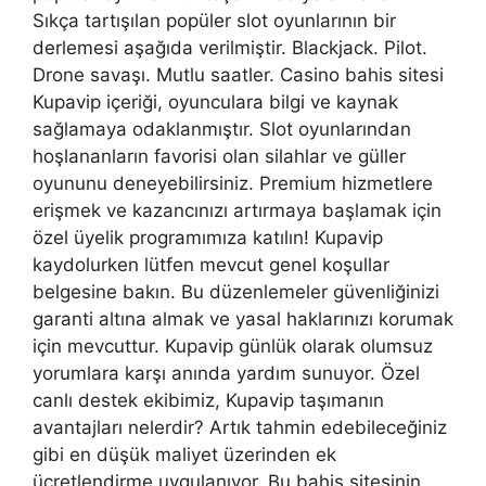
Sıkça tartışılan popüler slot oyunlarının bir
derlemesi aşağıda verilmiştir. Blackjack. Pilot.
Drone savaşı. Mutlu saatler. Casino bahis sitesi
Kupavip içeriği, oyunculara bilgi ve kaynak
sağlamaya odaklanmıştır. Slot oyunlarından
hoşlananların favorisi olan silahlar ve güller
oyununu deneyebilirsiniz. Premium hizmetlere
erişmek ve kazancınızı artırmaya başlamak için
özel üyelik programımıza katılın! Kupavip
kaydolurken lütfen mevcut genel koşullar
belgesine bakın. Bu düzenlemeler güvenliğinizi
garanti altına almak ve yasal haklarınızı korumak
için mevcuttur. Kupavip günlük olarak olumsuz
yorumlara karşı anında yardım sunuyor. Özel
canlı destek ekibimiz, Kupavip taşımanın
avantajları nelerdir? Artık tahmin edebileceğiniz
gibi en düşük maliyet üzerinden ek
ücretlendirme uygulanıyor. Bu bahis sitesinin