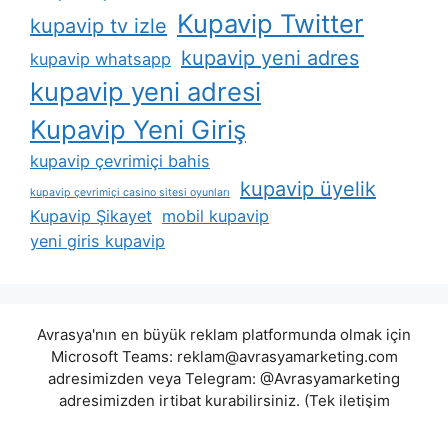
Kupavip Twitter
kupavip tv izle
kupavip yeni adres
kupavip whatsapp
kupavip yeni adresi
Kupavip Yeni Giriş
kupavip çevrimiçi bahis
kupavip üyelik
kupavip çevrimiçi casino sitesi oyunları
Kupavip Şikayet
mobil kupavip
yeni giris kupavip
Avrasya'nın en büyük reklam platformunda olmak için
Microsoft Teams:
reklam@avrasyamarketing.com
adresimizden veya Telegram: @Avrasyamarketing
adresimizden irtibat kurabilirsiniz. (Tek iletişim
adreslerimiz teams / telegram ve mail adresimizdir.
Harici hiçbir iletişim adresimiz bulunmamaktadır.