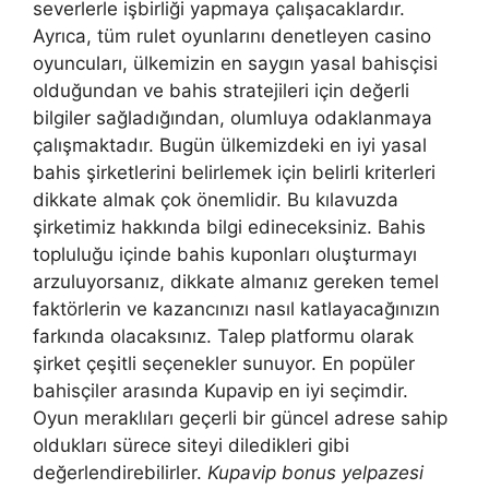
severlerle işbirliği yapmaya çalışacaklardır.
Ayrıca, tüm rulet oyunlarını denetleyen casino
oyuncuları, ülkemizin en saygın yasal bahisçisi
olduğundan ve bahis stratejileri için değerli
bilgiler sağladığından, olumluya odaklanmaya
çalışmaktadır. Bugün ülkemizdeki en iyi yasal
bahis şirketlerini belirlemek için belirli kriterleri
dikkate almak çok önemlidir. Bu kılavuzda
şirketimiz hakkında bilgi edineceksiniz. Bahis
topluluğu içinde bahis kuponları oluşturmayı
arzuluyorsanız, dikkate almanız gereken temel
faktörlerin ve kazancınızı nasıl katlayacağınızın
farkında olacaksınız. Talep platformu olarak
şirket çeşitli seçenekler sunuyor. En popüler
bahisçiler arasında Kupavip en iyi seçimdir.
Oyun meraklıları geçerli bir güncel adrese sahip
oldukları sürece siteyi diledikleri gibi
değerlendirebilirler.
Kupavip bonus yelpazesi