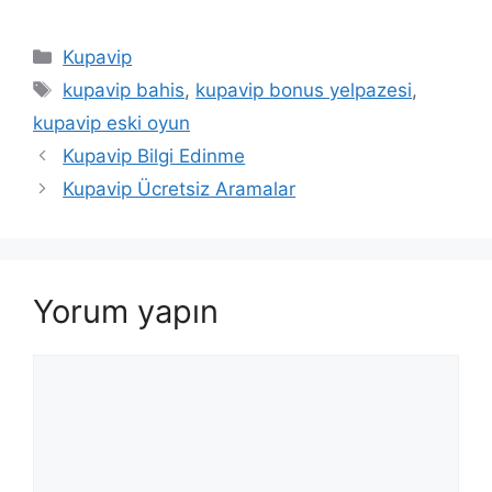
Kategoriler
Kupavip
Etiketler
kupavip bahis
,
kupavip bonus yelpazesi
,
kupavip eski oyun
Kupavip Bilgi Edinme
Kupavip Ücretsiz Aramalar
Yorum yapın
Yorum