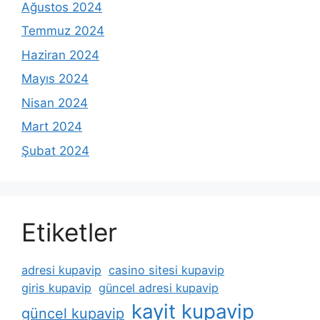
Ağustos 2024
Temmuz 2024
Haziran 2024
Mayıs 2024
Nisan 2024
Mart 2024
Şubat 2024
Etiketler
adresi kupavip
casino sitesi kupavip
giris kupavip
güncel adresi kupavip
kayit kupavip
güncel kupavip