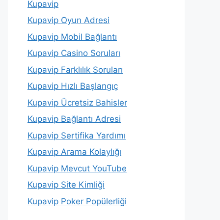
Kupavip
Kupavip Oyun Adresi
Kupavip Mobil Bağlantı
Kupavip Casino Soruları
Kupavip Farklılık Soruları
Kupavip Hızlı Başlangıç
Kupavip Ücretsiz Bahisler
Kupavip Bağlantı Adresi
Kupavip Sertifika Yardımı
Kupavip Arama Kolaylığı
Kupavip Mevcut YouTube
Kupavip Site Kimliği
Kupavip Poker Popülerliği