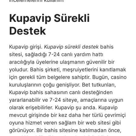
Kupavip Sürekli
Destek
Kupavip girişi.
Kupavip sürekli destek
bahis
sitesi, sağladığı 7-24 canlı yardım hattı
aracılığıyla üyelerine ulaşmanın güvenilir bir
yoludur. Bahis şirketi, meşruiyetlerini kanıtlamak
için gerekli tüm belgelere sahiptir. Bugün, casino
kuruluşlarının çoğu genişliyor. Bet tutkunları,
Kupavip bahis sahasının canlı desteğinden
yararlanabilir ve 7-24 siteye, amaçlarına uygun
olarak erişebilirler. Kupavip şu anda. Kupavip
mevcut girişinde bir kez daha her türlü çevrimiçi
oyuna hizmet veren sağlam bir web sitesi gibi
görünüyor. Bir bahis sitesine katılmadan önce,