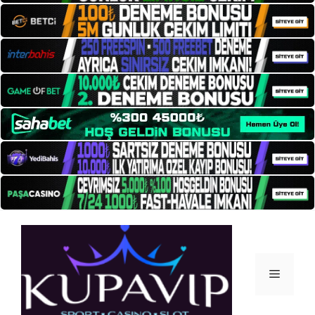
İçeriğe
atla
Menü