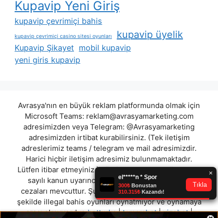
Kupavip Yeni Giriş
kupavip çevrimiçi bahis
kupavip üyelik
kupavip çevrimiçi casino sitesi oyunları
Kupavip Şikayet
mobil kupavip
yeni giris kupavip
Avrasya'nın en büyük reklam platformunda olmak için
Microsoft Teams:
reklam@avrasyamarketing.com
adresimizden veya Telegram: @Avrasyamarketing
adresimizden irtibat kurabilirsiniz. (Tek iletişim
adreslerimiz teams / telegram ve mail adresimizdir.
Harici hiçbir iletişim adresimiz bulunmamaktadır.
Lütfen itibar etmeyiniz.) Türkiye yasalarına göre 7258
sayılı kanun uyarınca yasa dışı bahis oynamanın
cezaları mevcuttur. Şu an bulunduğunuz site hiç bir
şekilde illegal bahis oyunları oynatmıyor ve oynamaya
aracı olmuyordur.
betturka
|
tamambet
|
vizebet
|
×