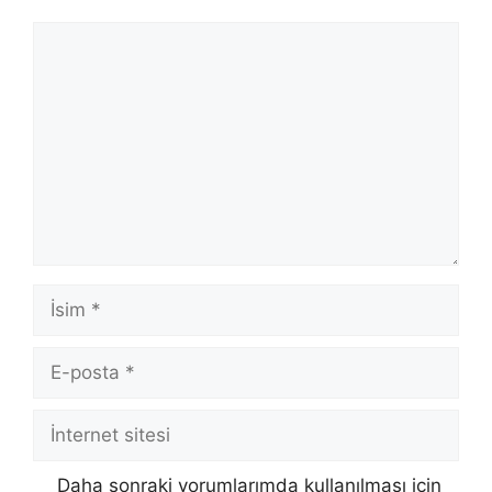
Yorum
İsim
E-
posta
İnternet
sitesi
Daha sonraki yorumlarımda kullanılması için