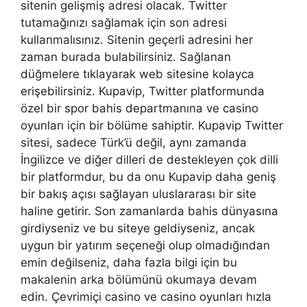
sitenin gelişmiş adresi olacak. Twitter
tutamağınızı sağlamak için son adresi
kullanmalısınız. Sitenin geçerli adresini her
zaman burada bulabilirsiniz. Sağlanan
düğmelere tıklayarak web sitesine kolayca
erişebilirsiniz. Kupavip, Twitter platformunda
özel bir spor bahis departmanına ve casino
oyunları için bir bölüme sahiptir. Kupavip Twitter
sitesi, sadece Türk’ü değil, aynı zamanda
İngilizce ve diğer dilleri de destekleyen çok dilli
bir platformdur, bu da onu Kupavip daha geniş
bir bakış açısı sağlayan uluslararası bir site
haline getirir. Son zamanlarda bahis dünyasına
girdiyseniz ve bu siteye geldiyseniz, ancak
uygun bir yatırım seçeneği olup olmadığından
emin değilseniz, daha fazla bilgi için bu
makalenin arka bölümünü okumaya devam
edin. Çevrimiçi casino ve casino oyunları hızla