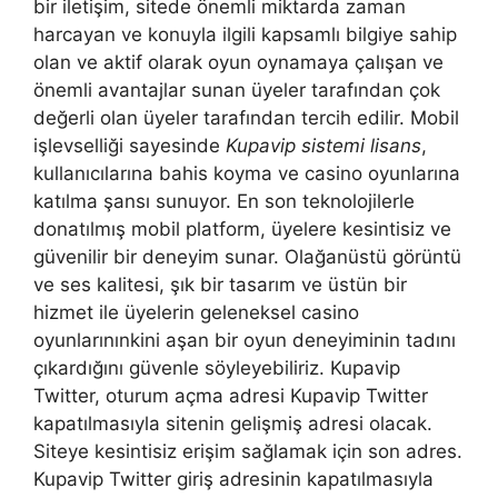
bir iletişim, sitede önemli miktarda zaman
harcayan ve konuyla ilgili kapsamlı bilgiye sahip
olan ve aktif olarak oyun oynamaya çalışan ve
önemli avantajlar sunan üyeler tarafından çok
değerli olan üyeler tarafından tercih edilir. Mobil
işlevselliği sayesinde
Kupavip sistemi lisans
,
kullanıcılarına bahis koyma ve casino oyunlarına
katılma şansı sunuyor. En son teknolojilerle
donatılmış mobil platform, üyelere kesintisiz ve
güvenilir bir deneyim sunar. Olağanüstü görüntü
ve ses kalitesi, şık bir tasarım ve üstün bir
hizmet ile üyelerin geleneksel casino
oyunlarınınkini aşan bir oyun deneyiminin tadını
çıkardığını güvenle söyleyebiliriz. Kupavip
Twitter, oturum açma adresi Kupavip Twitter
kapatılmasıyla sitenin gelişmiş adresi olacak.
Siteye kesintisiz erişim sağlamak için son adres.
Kupavip Twitter giriş adresinin kapatılmasıyla