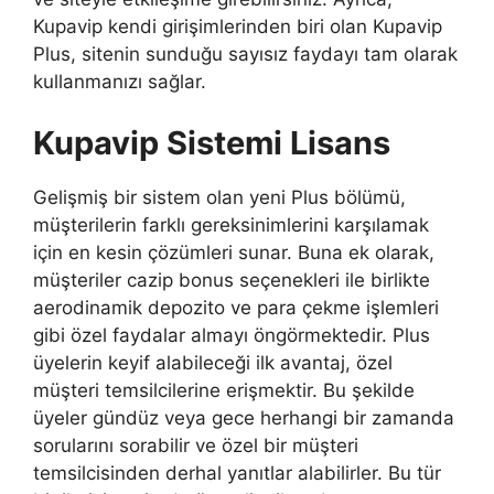
Kupavip kendi girişimlerinden biri olan Kupavip
Plus, sitenin sunduğu sayısız faydayı tam olarak
kullanmanızı sağlar.
Kupavip Sistemi Lisans
Gelişmiş bir sistem olan yeni Plus bölümü,
müşterilerin farklı gereksinimlerini karşılamak
için en kesin çözümleri sunar. Buna ek olarak,
müşteriler cazip bonus seçenekleri ile birlikte
aerodinamik depozito ve para çekme işlemleri
gibi özel faydalar almayı öngörmektedir. Plus
üyelerin keyif alabileceği ilk avantaj, özel
müşteri temsilcilerine erişmektir. Bu şekilde
üyeler gündüz veya gece herhangi bir zamanda
sorularını sorabilir ve özel bir müşteri
temsilcisinden derhal yanıtlar alabilirler. Bu tür