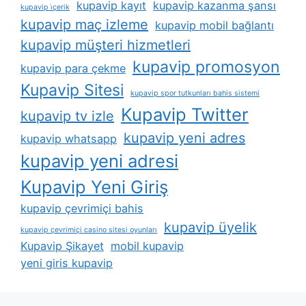
kupavip kayıt
kupavip kazanma şansı
kupavip i̇çerik
kupavip maç izleme
kupavip mobil bağlantı
kupavip müşteri hizmetleri
kupavip promosyon
kupavip para çekme
Kupavip Sitesi
kupavip spor tutkunları bahis sistemi
Kupavip Twitter
kupavip tv izle
kupavip yeni adres
kupavip whatsapp
kupavip yeni adresi
Kupavip Yeni Giriş
kupavip çevrimiçi bahis
kupavip üyelik
kupavip çevrimiçi casino sitesi oyunları
Kupavip Şikayet
mobil kupavip
yeni giris kupavip