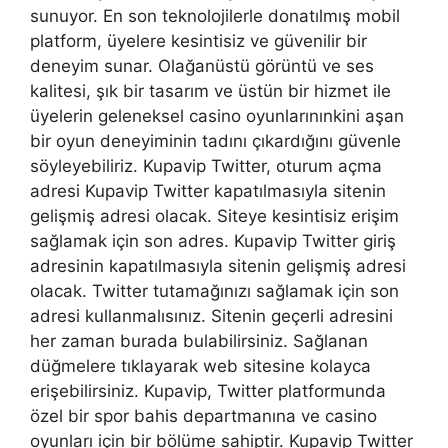
sunuyor. En son teknolojilerle donatılmış mobil
platform, üyelere kesintisiz ve güvenilir bir
deneyim sunar. Olağanüstü görüntü ve ses
kalitesi, şık bir tasarım ve üstün bir hizmet ile
üyelerin geleneksel casino oyunlarınınkini aşan
bir oyun deneyiminin tadını çıkardığını güvenle
söyleyebiliriz. Kupavip Twitter, oturum açma
adresi Kupavip Twitter kapatılmasıyla sitenin
gelişmiş adresi olacak. Siteye kesintisiz erişim
sağlamak için son adres. Kupavip Twitter giriş
adresinin kapatılmasıyla sitenin gelişmiş adresi
olacak. Twitter tutamağınızı sağlamak için son
adresi kullanmalısınız. Sitenin geçerli adresini
her zaman burada bulabilirsiniz. Sağlanan
düğmelere tıklayarak web sitesine kolayca
erişebilirsiniz. Kupavip, Twitter platformunda
özel bir spor bahis departmanına ve casino
oyunları için bir bölüme sahiptir. Kupavip Twitter