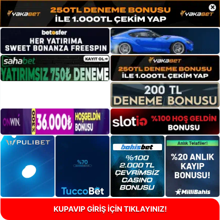
×
KUPAVIP GİRİŞ İÇİN TIKLAYINIZ!