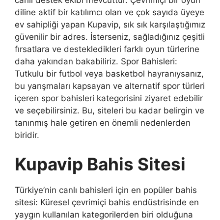
diline aktif bir katılımcı olan ve çok sayıda üyeye
ev sahipliği yapan Kupavip, sık sık karşılaştığımız
güvenilir bir adres. İsterseniz, sağladığınız çeşitli
fırsatlara ve destekledikleri farklı oyun türlerine
daha yakından bakabiliriz. Spor Bahisleri:
Tutkulu bir futbol veya basketbol hayranıysanız,
bu yarışmaları kapsayan ve alternatif spor türleri
içeren spor bahisleri kategorisini ziyaret edebilir
ve seçebilirsiniz. Bu, siteleri bu kadar belirgin ve
tanınmış hale getiren en önemli nedenlerden
biridir.
Kupavip Bahis Sitesi
Türkiye’nin canlı bahisleri için en popüler bahis
sitesi: Küresel çevrimiçi bahis endüstrisinde en
yaygın kullanılan kategorilerden biri olduğuna