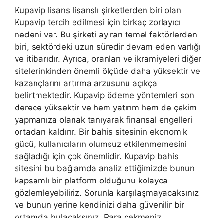
Kupavip lisans lisanslı şirketlerden biri olan
Kupavip tercih edilmesi için birkaç zorlayıcı
nedeni var. Bu şirketi ayıran temel faktörlerden
biri, sektördeki uzun süredir devam eden varlığı
ve itibarıdır. Ayrıca, oranları ve ikramiyeleri diğer
sitelerinkinden önemli ölçüde daha yüksektir ve
kazançlarını artırma arzusunu açıkça
belirtmektedir. Kupavip ödeme yöntemleri son
derece yüksektir ve hem yatırım hem de çekim
yapmanıza olanak tanıyarak finansal engelleri
ortadan kaldırır. Bir bahis sitesinin ekonomik
gücü, kullanıcıların olumsuz etkilenmemesini
sağladığı için çok önemlidir. Kupavip bahis
sitesini bu bağlamda analiz ettiğimizde bunun
kapsamlı bir platform olduğunu kolayca
gözlemleyebiliriz. Sorunla karşılaşmayacaksınız
ve bunun yerine kendinizi daha güvenilir bir
ortamda bulacaksınız. Para çekmeniz