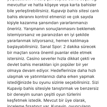
mevcuttur ve hatta köşeye veya karta bahisler
bile yerleştirebilirsiniz.
Kupavip bahis sitesi
canlı
bahis ekranını kontrol etmenizi ve çok sayıda
kişiyle kazanma şansından yararlanmanızı
öneririz. Yarışmanın sonuçlanmasını beklemek
istemiyorsanız ve paranızdan en iyi şekilde
yararlanmak istiyorsanız, hemen katılmaya
başlayabilirsiniz. Sanal Spor: 2 dakika sürecek
bir maçtan sonra önemli puanlar elde etmek
istersiniz. Casino severler hızla dikkat çekti ve
devlet bahis meraklıları için popüler bir yer
olmaya devam ediyor. Hedeflerinize daha hızlı
ulaşmak ve yatırımlarınızı daha erken yapmak
istediğinizde bu oyunu sizinle seçebilirsiniz. Sizi
Kupavip bahis sitesiyle tanıştırmak ve benzersiz
bir deneyim sunan çeşitli oyun türlerini
keşfetmek istedik. Mevcut bir üye olarak,
inceleme fırsatınız var. Kupavip, oyuncuların