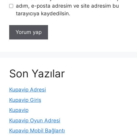
adım, e-posta adresim ve site adresim bu
tarayıcıya kaydedilsin.
Son Yazılar
Kupavip Adresi
Kupavip Giriş
Kupavip
Kupavip Oyun Adresi
Kupavip Mobil Bağlantı