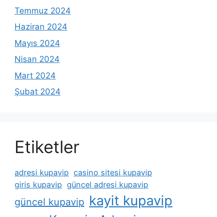
Temmuz 2024
Haziran 2024
Mayıs 2024
Nisan 2024
Mart 2024
Şubat 2024
Etiketler
adresi kupavip
casino sitesi kupavip
giris kupavip
güncel adresi kupavip
kayit kupavip
güncel kupavip