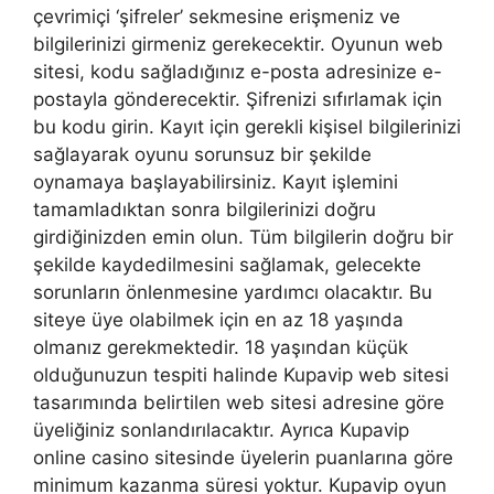
çevrimiçi ‘şifreler’ sekmesine erişmeniz ve
bilgilerinizi girmeniz gerekecektir. Oyunun web
sitesi, kodu sağladığınız e-posta adresinize e-
postayla gönderecektir. Şifrenizi sıfırlamak için
bu kodu girin. Kayıt için gerekli kişisel bilgilerinizi
sağlayarak oyunu sorunsuz bir şekilde
oynamaya başlayabilirsiniz. Kayıt işlemini
tamamladıktan sonra bilgilerinizi doğru
girdiğinizden emin olun. Tüm bilgilerin doğru bir
şekilde kaydedilmesini sağlamak, gelecekte
sorunların önlenmesine yardımcı olacaktır. Bu
siteye üye olabilmek için en az 18 yaşında
olmanız gerekmektedir. 18 yaşından küçük
olduğunuzun tespiti halinde Kupavip web sitesi
tasarımında belirtilen web sitesi adresine göre
üyeliğiniz sonlandırılacaktır. Ayrıca Kupavip
online casino sitesinde üyelerin puanlarına göre
minimum kazanma süresi yoktur. Kupavip oyun