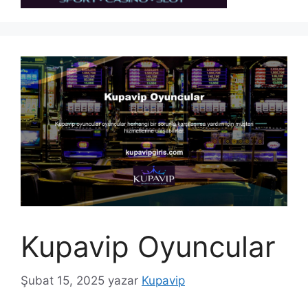
Kupavip Oyuncular
Şubat 15, 2025
yazar
Kupavip