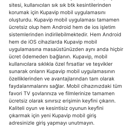
sitesi, kullanıcıları sık sık btk kesintilerinden
korumak için Kupavip mobil uygulamasını
oluşturdu. Kupavip mobil uygulaması tamamen
ücretsiz olup hem Android hem de ios işletim
sistemlerinden indirilebilmektedir. Hem Android
hem de iOS cihazlarda Kupavip mobil
uygulamasına masaüstünüzden aynı anda hiçbir
ücret ödemeden bağlanın. Kupavip, mobil
kullanıcılara sıklıkla özel fırsatlar ve teşvikler
sunarak onların Kupavip mobil uygulamasının
özelliklerinden ve avantajlarından tam olarak
faydalanmalarını sağlar. Mobil cihazınızdaki tüm
favori TV şovlarınıza ve filmlerinize tamamen
ücretsiz olarak sınırsız erişimin keyfini çıkarın.
Kaliteli oyun ve kesintisiz oyunun keyfini
çıkarmak için yeni Kupavip mobil giriş
adresinizle giriş yapmayı unutmayın.