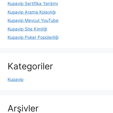
Kupavip Sertifika Yardımı
Kupavip Arama Kolaylığı
Kupavip Mevcut YouTube
Kupavip Site Kimliği
Kupavip Poker Popülerliği
Kategoriler
Kupavip
Arşivler