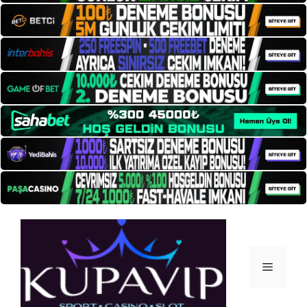
İçeriğe
atla
Menü