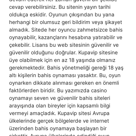
cevap verebilirsiniz. Bu sitenin yayın tarihi
oldukça eskidir. Oyunun çıkışından bu yana
herhangi bir olumsuz geri bildirim veya şikayet
almadık. Sitede her oyuncu zahmetsizce bahis
oynayabilir, kazançlarını hesabına yatırabilir ve
çekebilir. Lisans bu web sitesinin güvenilir ve
güvenilir olduğunu doğrular. Kupavip sitesine
üye olabilmek için en az 18 yaşında olmanız
gerekmektedir. Bahis yönetmeliği gereği 18 yaş
altı kişilerin bahis oynaması yasaktır. Bu, oyun
oynarken dikkate alınması gereken en önemli
faktörlerden biridir. Bu yazımızda casino
oynamayı seven ve güvenilir bahis siteleri
arayışında olan bireyler için kapsamlı bilgi
vermeyi amaçladık. Kupavip sitesi Avrupa
ülkelerinde gerçek bölgelerde ve internet
üzerinden bahis oynamaya başlayan bir
şirkettir. Avrupa ülkelerinde edindiği oyun