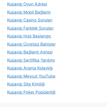
Kupavip Oyun Adresi
Kupavip Mobil Bağlantı
Kupavip Casino Soruları
Kupavip Farklılık Soruları
Kupavip Hızlı Başlangıç
Kupavip Ücretsiz Bahisler
Kupavip Bağlantı Adresi
Kupavip Sertifika Yardımı
Kupavip Arama Kolaylığı
Kupavip Mevcut YouTube
Kupavip Site Kimliği
Kupavip Poker Popülerliği