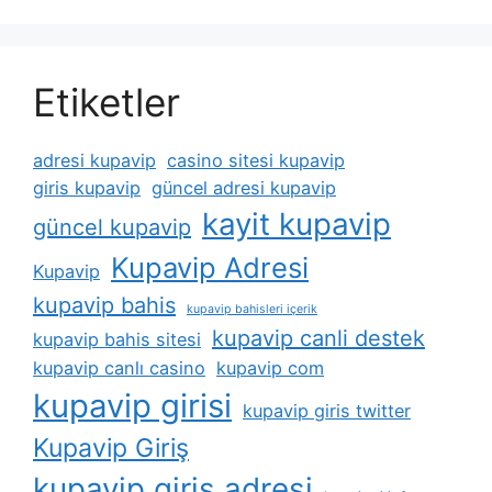
Etiketler
adresi kupavip
casino sitesi kupavip
giris kupavip
güncel adresi kupavip
kayit kupavip
güncel kupavip
Kupavip Adresi
Kupavip
kupavip bahis
kupavip bahisleri içerik
kupavip canli destek
kupavip bahis sitesi
kupavip canlı casino
kupavip com
kupavip girisi
kupavip giris twitter
Kupavip Giriş
kupavip giriş adresi