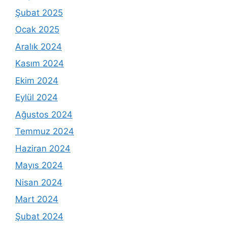
Şubat 2025
Ocak 2025
Aralık 2024
Kasım 2024
Ekim 2024
Eylül 2024
Ağustos 2024
Temmuz 2024
Haziran 2024
Mayıs 2024
Nisan 2024
Mart 2024
Şubat 2024