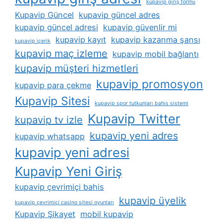
kupavip giriş formu
Kupavip Güncel
kupavip güncel adres
kupavip güncel adresi
kupavip güvenlir mi
kupavip kayıt
kupavip kazanma şansı
kupavip i̇çerik
kupavip maç izleme
kupavip mobil bağlantı
kupavip müşteri hizmetleri
kupavip promosyon
kupavip para çekme
Kupavip Sitesi
kupavip spor tutkunları bahis sistemi
Kupavip Twitter
kupavip tv izle
kupavip yeni adres
kupavip whatsapp
kupavip yeni adresi
Kupavip Yeni Giriş
kupavip çevrimiçi bahis
kupavip üyelik
kupavip çevrimiçi casino sitesi oyunları
Kupavip Şikayet
mobil kupavip