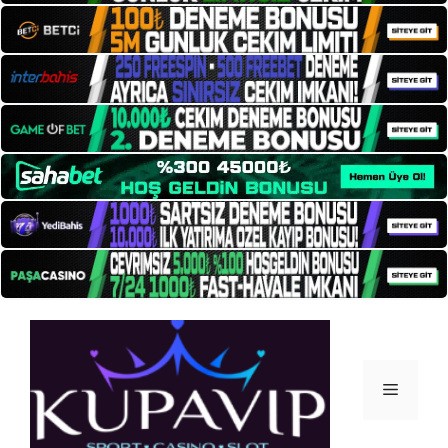
İçeriğe
atla
Menü