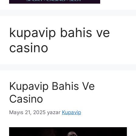
kupavip bahis ve
casino
Kupavip Bahis Ve
Casino
Mayıs 21, 2025
yazar
Kupavip