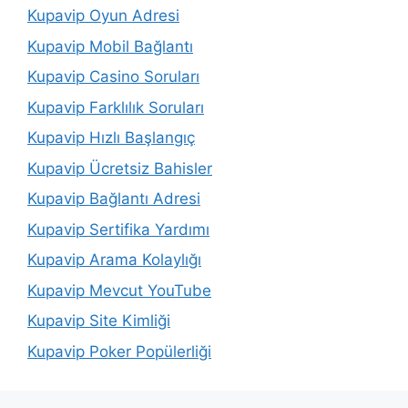
Kupavip Oyun Adresi
Kupavip Mobil Bağlantı
Kupavip Casino Soruları
Kupavip Farklılık Soruları
Kupavip Hızlı Başlangıç
Kupavip Ücretsiz Bahisler
Kupavip Bağlantı Adresi
Kupavip Sertifika Yardımı
Kupavip Arama Kolaylığı
Kupavip Mevcut YouTube
Kupavip Site Kimliği
Kupavip Poker Popülerliği