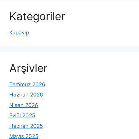
Kategoriler
Kupavip
Arşivler
Temmuz 2026
Haziran 2026
Nisan 2026
Eylül 2025
Haziran 2025
Mayıs 2025