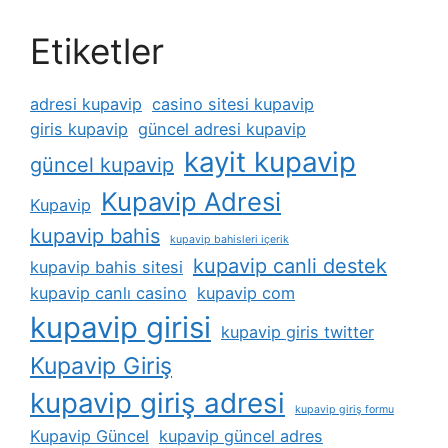
Etiketler
adresi kupavip
casino sitesi kupavip
giris kupavip
güncel adresi kupavip
kayit kupavip
güncel kupavip
Kupavip Adresi
Kupavip
kupavip bahis
kupavip bahisleri içerik
kupavip canli destek
kupavip bahis sitesi
kupavip canlı casino
kupavip com
kupavip girisi
kupavip giris twitter
Kupavip Giriş
kupavip giriş adresi
kupavip giriş formu
Kupavip Güncel
kupavip güncel adres