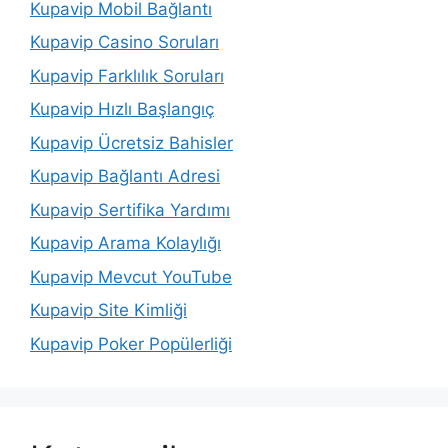
Kupavip Mobil Bağlantı
Kupavip Casino Soruları
Kupavip Farklılık Soruları
Kupavip Hızlı Başlangıç
Kupavip Ücretsiz Bahisler
Kupavip Bağlantı Adresi
Kupavip Sertifika Yardımı
Kupavip Arama Kolaylığı
Kupavip Mevcut YouTube
Kupavip Site Kimliği
Kupavip Poker Popülerliği