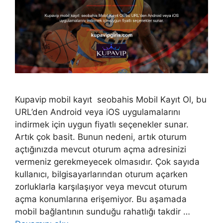
Kupavip mobil kayıt seobahis Mobil Kayıt Ol, bu
URL’den Android veya iOS uygulamalarını
indirmek için uygun fiyatlı seçenekler sunar.
Artık çok basit. Bunun nedeni, artık oturum
açtığınızda mevcut oturum açma adresinizi
vermeniz gerekmeyecek olmasıdır. Çok sayıda
kullanıcı, bilgisayarlarından oturum açarken
zorluklarla karşılaşıyor veya mevcut oturum
açma konumlarına erişemiyor. Bu aşamada
mobil bağlantının sunduğu rahatlığı takdir …