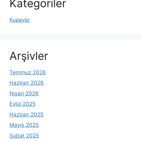
Kategoriler
Kupavip
Arşivler
Temmuz 2026
Haziran 2026
Nisan 2026
Eylül 2025
Haziran 2025
Mayıs 2025
Şubat 2025