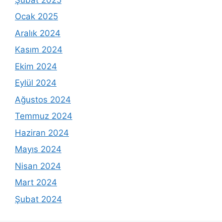
Ocak 2025
Aralık 2024
Kasım 2024
Ekim 2024
Eylül 2024
Ağustos 2024
Temmuz 2024
Haziran 2024
Mayıs 2024
Nisan 2024
Mart 2024
Şubat 2024