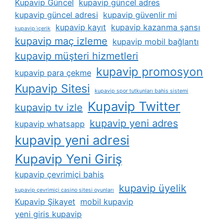
Kupavip Güncel
kupavip güncel adres
kupavip güncel adresi
kupavip güvenlir mi
kupavip kayıt
kupavip kazanma şansı
kupavip i̇çerik
kupavip maç izleme
kupavip mobil bağlantı
kupavip müşteri hizmetleri
kupavip promosyon
kupavip para çekme
Kupavip Sitesi
kupavip spor tutkunları bahis sistemi
Kupavip Twitter
kupavip tv izle
kupavip yeni adres
kupavip whatsapp
kupavip yeni adresi
Kupavip Yeni Giriş
kupavip çevrimiçi bahis
kupavip üyelik
kupavip çevrimiçi casino sitesi oyunları
Kupavip Şikayet
mobil kupavip
yeni giris kupavip