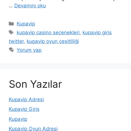
…
Devamını oku
Kategoriler
Kupavip
Etiketler
kupavip casino seçenekleri
,
kupavip giris
twitter
,
kupavip oyun çeşitliliği
Yorum yap
Son Yazılar
Kupavip Adresi
Kupavip Giriş
Kupavip
Kupavip Oyun Adresi