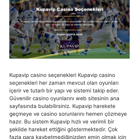
Kupavip casino seçenekleri Kupavip casino
seçenekleri her zaman mevcut olan oyunları
içerir ve tutarlı bir yapı ve sistemi takip eder.
Güvenilir casino oyunlarını web sitesinin ana
sayfasında bulabilirsiniz. Kupavip harekete
geçmeye ve casino sorunlarını hemen çözmeye
hazır. Bu sistem Kupavip hızlı ve verimli bir
şekilde hareket ettiğini göstermektedir. Çok
fazla para kaybetmediğinizden emin olmak için