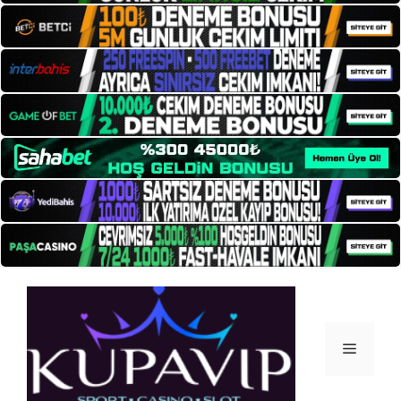
İçeriğe
atla
Menü