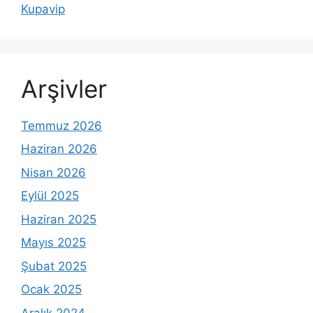
Kupavip
Arşivler
Temmuz 2026
Haziran 2026
Nisan 2026
Eylül 2025
Haziran 2025
Mayıs 2025
Şubat 2025
Ocak 2025
Aralık 2024