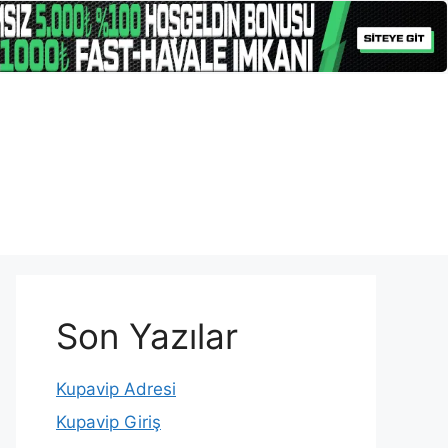
Son Yazılar
Kupavip Adresi
Kupavip Giriş