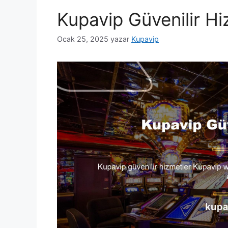
Kupavip Güvenilir Hi
Ocak 25, 2025
yazar
Kupavip