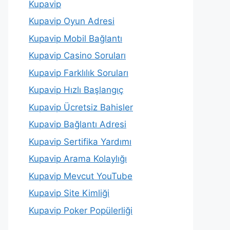
Kupavip
Kupavip Oyun Adresi
Kupavip Mobil Bağlantı
Kupavip Casino Soruları
Kupavip Farklılık Soruları
Kupavip Hızlı Başlangıç
Kupavip Ücretsiz Bahisler
Kupavip Bağlantı Adresi
Kupavip Sertifika Yardımı
Kupavip Arama Kolaylığı
Kupavip Mevcut YouTube
Kupavip Site Kimliği
Kupavip Poker Popülerliği