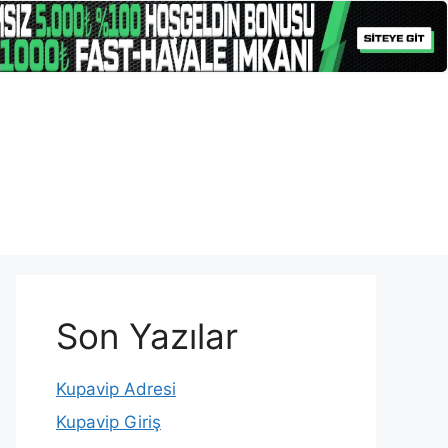
Son Yazılar
Kupavip Adresi
Kupavip Giriş