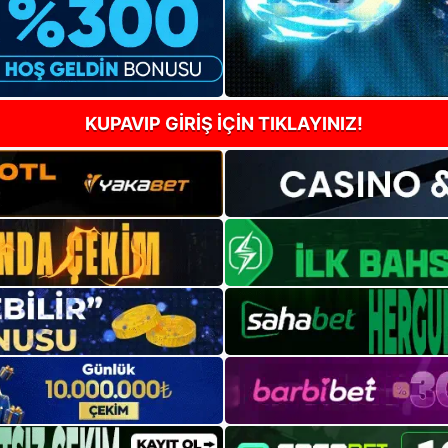
KUPAVIP GİRİŞ İÇİN TIKLAYINIZ!