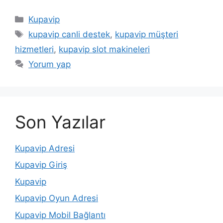
Kategoriler
Kupavip
Etiketler
kupavip canli destek
,
kupavip müşteri
hizmetleri
,
kupavip slot makineleri
Yorum yap
Son Yazılar
Kupavip Adresi
Kupavip Giriş
Kupavip
Kupavip Oyun Adresi
Kupavip Mobil Bağlantı