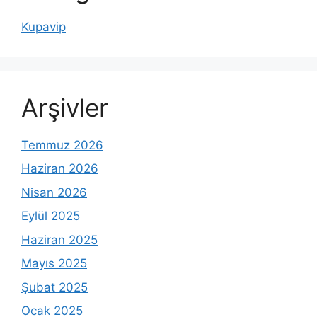
Kupavip
Arşivler
Temmuz 2026
Haziran 2026
Nisan 2026
Eylül 2025
Haziran 2025
Mayıs 2025
Şubat 2025
Ocak 2025