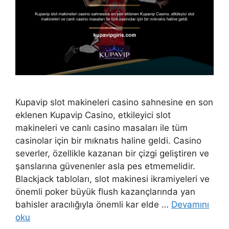
Kupavip slot makineleri casino sahnesine en son
eklenen Kupavip Casino, etkileyici slot
makineleri ve canlı casino masaları ile tüm
casinolar için bir mıknatıs haline geldi. Casino
severler, özellikle kazanan bir çizgi geliştiren ve
şanslarına güvenenler asla pes etmemelidir.
Blackjack tabloları, slot makinesi ikramiyeleri ve
önemli poker büyük flush kazançlarında yan
bahisler aracılığıyla önemli kar elde …
Devamını
oku