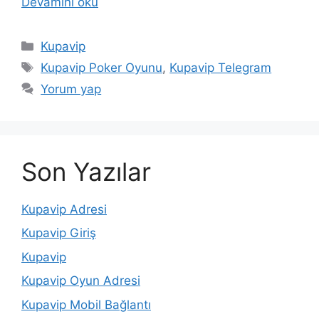
Devamını oku
Kategoriler
Kupavip
Etiketler
Kupavip Poker Oyunu
,
Kupavip Telegram
Yorum yap
Son Yazılar
Kupavip Adresi
Kupavip Giriş
Kupavip
Kupavip Oyun Adresi
Kupavip Mobil Bağlantı