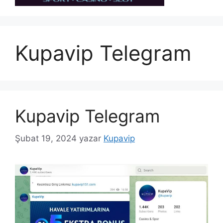
Kupavip Telegram
Kupavip Telegram
Şubat 19, 2024
yazar
Kupavip