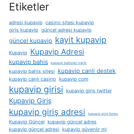
Etiketler
adresi kupavip
casino sitesi kupavip
giris kupavip
güncel adresi kupavip
kayit kupavip
güncel kupavip
Kupavip Adresi
Kupavip
kupavip bahis
kupavip bahisleri içerik
kupavip canli destek
kupavip bahis sitesi
kupavip canlı casino
kupavip com
kupavip girisi
kupavip giris twitter
Kupavip Giriş
kupavip giriş adresi
kupavip giriş formu
Kupavip Güncel
kupavip güncel adres
kupavip güncel adresi
kupavip güvenlir mi