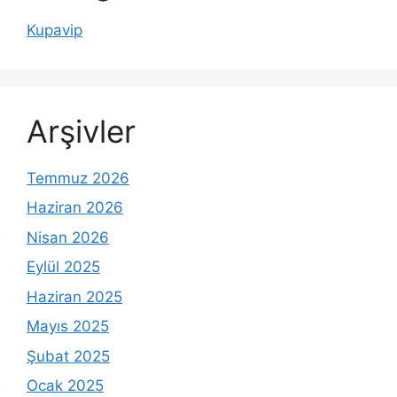
Kupavip
Arşivler
Temmuz 2026
Haziran 2026
Nisan 2026
Eylül 2025
Haziran 2025
Mayıs 2025
Şubat 2025
Ocak 2025