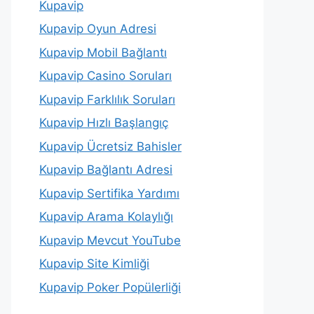
Kupavip
Kupavip Oyun Adresi
Kupavip Mobil Bağlantı
Kupavip Casino Soruları
Kupavip Farklılık Soruları
Kupavip Hızlı Başlangıç
Kupavip Ücretsiz Bahisler
Kupavip Bağlantı Adresi
Kupavip Sertifika Yardımı
Kupavip Arama Kolaylığı
Kupavip Mevcut YouTube
Kupavip Site Kimliği
Kupavip Poker Popülerliği