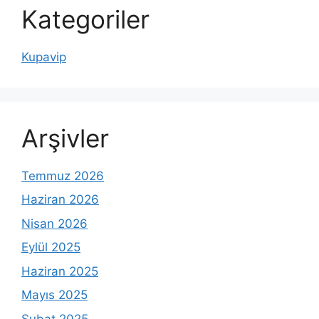
Kategoriler
Kupavip
Arşivler
Temmuz 2026
Haziran 2026
Nisan 2026
Eylül 2025
Haziran 2025
Mayıs 2025
Şubat 2025