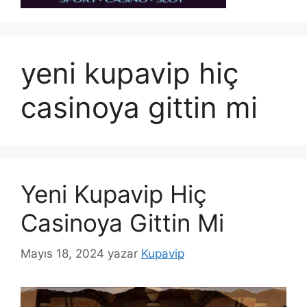
yeni kupavip hiç
casinoya gittin mi
Yeni Kupavip Hiç
Casinoya Gittin Mi
Mayıs 18, 2024
yazar
Kupavip