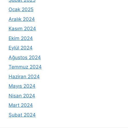
Ocak 2025
Aralık 2024
Kasım 2024
Ekim 2024
Eylül 2024
Ağustos 2024
Temmuz 2024
Haziran 2024
Mayıs 2024
Nisan 2024
Mart 2024
Şubat 2024