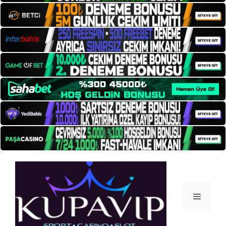
İçeriğe
atla
Menü