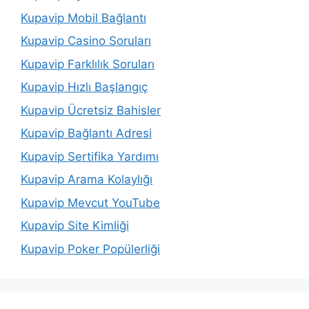
Kupavip Mobil Bağlantı
Kupavip Casino Soruları
Kupavip Farklılık Soruları
Kupavip Hızlı Başlangıç
Kupavip Ücretsiz Bahisler
Kupavip Bağlantı Adresi
Kupavip Sertifika Yardımı
Kupavip Arama Kolaylığı
Kupavip Mevcut YouTube
Kupavip Site Kimliği
Kupavip Poker Popülerliği