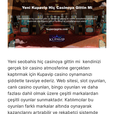
Yeni seobahis hiç casinoya gittin mi kendinizi
gerçek bir casino atmosferine gerçekten
kaptırmak için Kupavip casino oynamanızı
şiddetle tavsiye ederiz. Web sitesi, slot oyunları,
canlı casino oyunları, bingo oyunları ve daha
fazlası dahil olmak üzere çeşitli markalardan
çeşitli oyunlar sunmaktadır. Katılımcılar bu
oyunları farklı markalar altında oynayarak
kazançlarını artırabilir ve rekabetçi sistemde