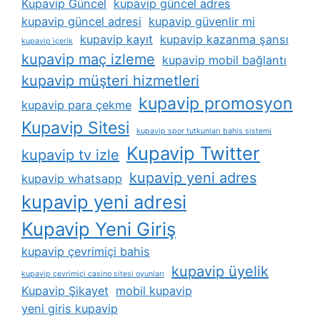
Kupavip Güncel
kupavip güncel adres
kupavip güncel adresi
kupavip güvenlir mi
kupavip kayıt
kupavip kazanma şansı
kupavip i̇çerik
kupavip maç izleme
kupavip mobil bağlantı
kupavip müşteri hizmetleri
kupavip promosyon
kupavip para çekme
Kupavip Sitesi
kupavip spor tutkunları bahis sistemi
Kupavip Twitter
kupavip tv izle
kupavip yeni adres
kupavip whatsapp
kupavip yeni adresi
Kupavip Yeni Giriş
kupavip çevrimiçi bahis
kupavip üyelik
kupavip çevrimiçi casino sitesi oyunları
Kupavip Şikayet
mobil kupavip
yeni giris kupavip